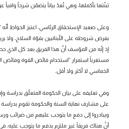
تبنّتها بأكملها، وهي تُعدّ بياناً يتضمّن شرحاً واف
وعلى صعيد الإستحقاق الرئاسي، اعتبرَ الحواط أنّ
بفرض شروطه على اللّبنانيين بقوّة السلاح، ولا 
إذ إنّه من المؤسف أنَّ هذا الفريق بعد كل الذي حص
مستغرباً استمرار "استخدام فائض القوة وفائض السل
الخماسي لا أكثر ولا أقل.
على مشارف نهاية السنة والحكومة تقوم بدراسة موازن
ويبادروا إلى دفع ما يتوجب عليهم من ضرائب ورسوم
أنَّ هناك فريقاً غير ملتزم بدفع ما يتوجب عليه، 