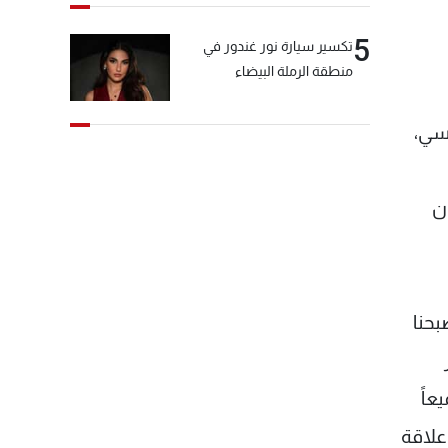
5
تكسير سيارة نور غندور في
منطقة الرملة البيضاء
اسي،
ن
 الحواط "أننا أصبحنا
عاً
علاقة