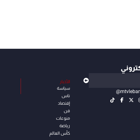
كتروني
الأخبار
سياسة
@mtvleba
ناس
إقتصاد
فن
منوعات
رياضة
كأس العالم