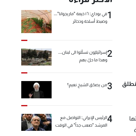
1
في بوداي: ١٦ خيمة "ماريجوانا"...
وضبط أسلحة وذخائر
2
إسرائيليّون تسلّلوا الى لبنان...
وهذا ما حلّ بهم
تنطلق
3
من يصدّق الشيخ نعيم؟
4
الرئيس الإيراني: التواصل مع
ها
المرشد "صعب جداً" في الوقت
الحالي