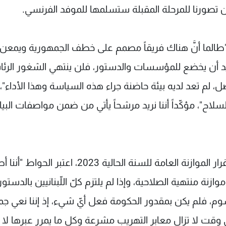
ياً عن تصورنا للمرحلة المقبلة ستسلمها للموفد الفرنسي.
ه "طالما أنَّ هناك فريقاً مصمم على خطف الجمهورية ويمعن
يريد أن يخضع للمؤسسات والدستور، فلن ينتهي الشغور الرئ
ل، لم تعد لديه بيئة حاضنة جراء هذه السياسة وهذا الأداء"،
اح"، مؤكّداً أننا نريد مرشحاً يأتي من ضمن مواصفات البيا
وفي تعليقه على بيان الحكومة المتعلّق بدراسة وإقرار الموازنة العامة للسنة الحالية 2023، اعتبر
ة منتهية الصلاحية، وإذا لم يلتزم كلّ اللّبنانيين بالدستور
، فلم يكن بمقدور الحكومة فعل أيّ شيء، إذ إننا نعي جمي
في وقت لا تزال معابر التهريب مشرعة وكل ما يمرر عبرها لا 