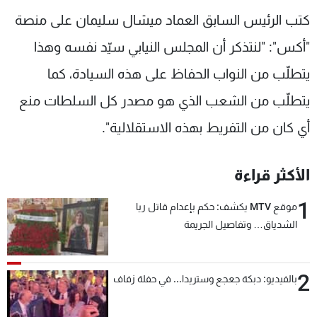
شاهد البرامج
كتب الرئيس السابق العماد ميشال سليمان على منصة
الترددات
"أكس": "لنتذكر أن المجلس النيابي سيّد نفسه وهذا
يتطلّب من النواب الحفاظ على هذه السيادة، كما
عن MTV
وظائف
الإنـتـاج
تواصل معنا
يتطلّب من الشعب الذي هو مصدر كل السلطات منع
لاعلاناتكم
شروط الإسـتخدام
أي كان من التفريط بهذه الاستقلالية".
سياسة الخصوصية
الأكثر قراءة
1
موقع MTV يكشف: حكم بإعدام قاتل ريا
الشدياق… وتفاصيل الجريمة
2
بالفيديو: دبكة جعجع وستريدا... في حفلة زفاف