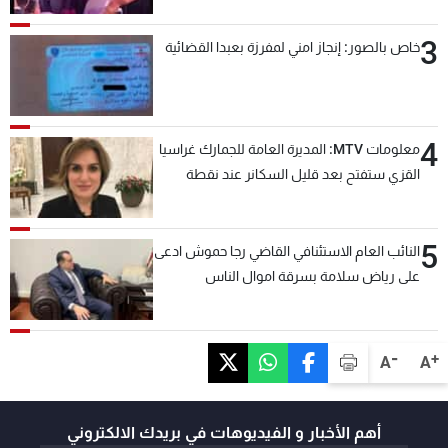
3
خاص بالصور: إنجاز امني لمفرزة بعبدا القضائية
4
معلومات MTV: المديرة العامة للجمارك غراسيا
القزي ستفتح بعد قليل السكانر عند نقطة
المصنع لتسهيل عملية التصدير البري إلى
السعودية والدول العربية
5
النائب العام الاستئنافي القاضي رجا حموش ادعى
على رياض سلامة بسرقة اموال الناس
وتأسيس شركات وهمية بهدف شراء أسهم
مصرفية وتهريبها وتبييض اموال
-
+
A
A
أهم الأخبار و الفيديوهات في بريدك الالكتروني