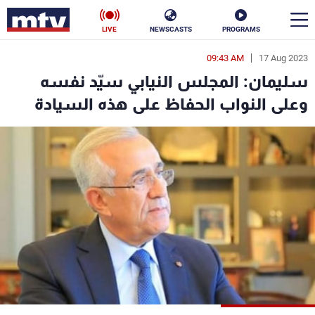
LIVE
NEWSCASTS
PROGRAMS
09:43 AM
17 Aug 2023
en
سليمان: المجلس النيابي سيّد نفسه
الأخبار
وعلى النواب الحفاظ على هذه السيادة
سياسة
ناس
إقتصاد
فن
منوعات
رياضة
كأس العالم
البرامج
جدول البرامج