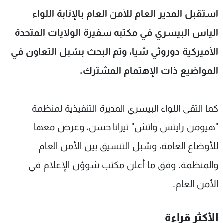
شاهد البرامج
استقبل المدير العام للأمن العام بالإنابة اللواء
الترددات
الياس البيسري في مكتبه سفيرة الولايات المتحدة
الأميركية دوروثي شيا، وتم البحث بسُبل التعاون في
عن MTV
وظائف
الإنـتـاج
تواصل معنا
المواضيع ذات الإهتمام المشترك.
لاعلاناتكم
شروط الإسـتخدام
سياسة الخصوصية
كما التقى اللواء البيسري المديرة التنفيذية لمنظمة
"هيومن رايتس واتش" تيرانا حسن، وعرض معها
للأوضاع العامة، وسُبل التنسيق بين الأمن العام
والمنظمة. وفق ما أعلن مكتب شوؤن الإعلام في
الأمن العام.
الأكثر قراءة