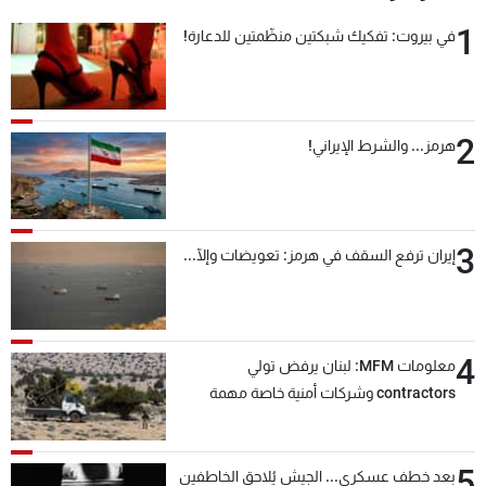
1
في بيروت: تفكيك شبكتين منظّمتين للدعارة!
2
هرمز... والشرط الإيراني!
3
إيران ترفع السقف في هرمز: تعويضات وإلّا...
4
معلومات MFM: لبنان يرفض تولي
contractors وشركات أمنية خاصة مهمة
التحقق من نزع سلاح "حزب الله"
5
بعد خطف عسكري... الجيش يُلاحق الخاطفين