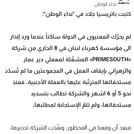
نداء الوطن
شاهد البرامج
كتبت باتريسيا جلاد في "نداء الوطن":
الترددات
عن MTV
وظائف
لم يحرّك المعنيون في الدولة ساكناً عندما ورد إنذار
الإنـتـاج
تواصل معنا
لاعلاناتكم
شروط الإسـتخدام
الى مؤسسة كهرباء لبنان في 8 الجاري من شركة
سياسة الخصوصية
«PRIMESOUTH» المشغّلة لمعملَي دير عمار
والزهراني بإيقاف العمل في المجموعتين ما لم تُسدّد
مستحقاتها المترتّبة عليها بالعملة الأجنبية. فمنذ
نحو 5 أو 6 اشهر والشركة تطالب بتسديد
مستحقاتها، ولم تتمّ الإستجابة لمطلبها.
فبعد أن وقعنا في المحظور، ونفّذت الشركة تحذيرها،