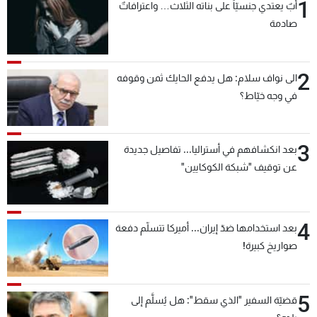
1
أبٌ يعتدي جنسيّاً على بناته الثلاث… واعترافاتٌ
صادمة
2
الى نواف سلام: هل يدفع الحايك ثمن وقوفه
في وجه خيّاط؟
3
بعد انكشافهم في أستراليا... تفاصيل جديدة
عن توقيف "شبكة الكوكايين"
4
بعد استخدامها ضدّ إيران... أميركا تتسلّم دفعة
صواريخ كبيرة!
5
قضيّة السفير "الذي سقط": هل يُسلَّم إلى