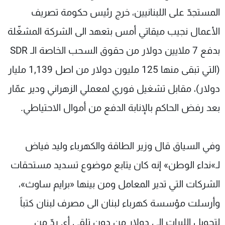
المستجدّ على اللبنانيين، خرج رئيس حكومة تصريف
الأعمال نجيب ميقاتي أمس بتعهد الى الشركة المشغّلة
بدفع 7 ملايين دولار من حقوق السحب الخاصة الـ SDR
(التي تبقى منها 125 مليون دولار من اصل 1,139 مليار
دولار)، مقابل تشغيل فوري لمعملي الزهراني ودير عمّار
بعد رفض الحاكم بالإنابة الدفع من أموال الاحتياطي.
وفي السياق قال وزير الطاقة والكهرباء وليد فياض
لـ»نداء الوطن» إنه كان يتابع موضوع تسديد مستحقات
الشركات التي تدير المعامل ومن بينها «برايم ساوث»،
وأرسلت مؤسسة كهرباء لبنان الى مصرف لبنان كتباً
لتحويل الليرات الى دولار من دون تلقي أي ردّ من