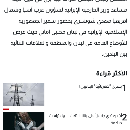
شاهد البرامج
مساعد وزير الخارجية الإيرانية لشؤون غرب آسيا وشمال
الترددات
افريقيا مهدي شوشتري بحضور سفير الجمهورية
الإسلامية الإيرانية في لبنان مجتبى آماني حيث عرض
عن MTV
وظائف
الإنـتـاج
تواصل معنا
للأوضاع العامة في لبنان والمنطقة والعلاقات الثنائية
لاعلاناتكم
شروط الإسـتخدام
سياسة الخصوصية
بين البلدين.
الأكثر قراءة
1
بشرى "كهربائية" للبنانيين!
2
أبٌ يعتدي جنسيّاً على بناته الثلاث… واعترافاتٌ
صادمة