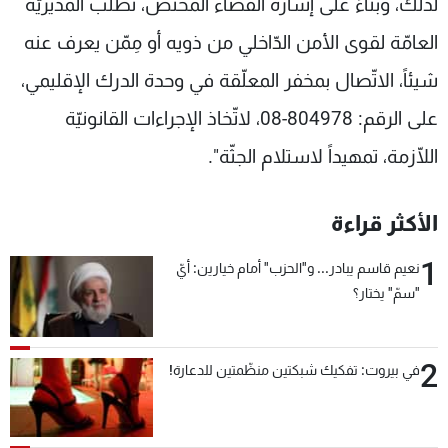
لذلك، وبناءً على إشارة القضاء المختص، تطلب المديريّة
العامّة لقوى الأمن الدّاخلي من ذويه أو مِمّن يعرف عنه
شيئاً، الاتّصال بمخفر المعلّقة في وحدة الدرك الإقليمي،
على الرقم: 804978-08، لاتّخاذ الإجراءات القانونيّة
اللّازمة، تمهيداً لاستلام الجثّة".
الأكثر قراءة
1
نعيم قاسم يبادر... و"الحزب" أمام خيارين: أيّ
"سمّ" يختار؟
2
في بيروت: تفكيك شبكتين منظّمتين للدعارة!