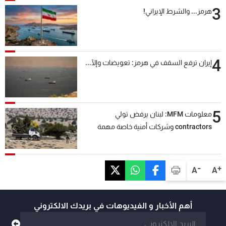
3
هرمز... والشرط الإيراني!
4
إيران ترفع السقف في هرمز: تعويضات وإلّا...
5
معلومات MFM: لبنان يرفض تولي
contractors وشركات أمنية خاصة مهمة
التحقق من نزع سلاح "حزب الله"
-
+
A
A
أهم الأخبار و الفيديوهات في بريدك الالكتروني