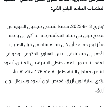
شاهد البرامج
العلاقات العامة البلاغ الآتي:
الترددات
"بتاريخ 13-8-2023، سقط شخص مجهول الهوية عن
عن MTV
وظائف
الإنـتـاج
تواصل معنا
سطح مبنى في محلة المعلّقة-زحلة، ما أدّى إلى وفاته
لاعلاناتكم
شروط الإسـتخدام
سياسة الخصوصية
متأثرًا بجراحه بعد أن كان قد تم نقله من قبل الصليب
الأحمر إلى مستشفى الياس الهراوي الحكومي. وهو في
العقد الثالث من العمر، حنطي البشرة، بني العينين، أسود
الشعر، معتدل البنية، طول قامته 175سنتم تقريباً،
يرتدي سترة لون أزرق، قميص لون أسود وسروال لون
أزرق.