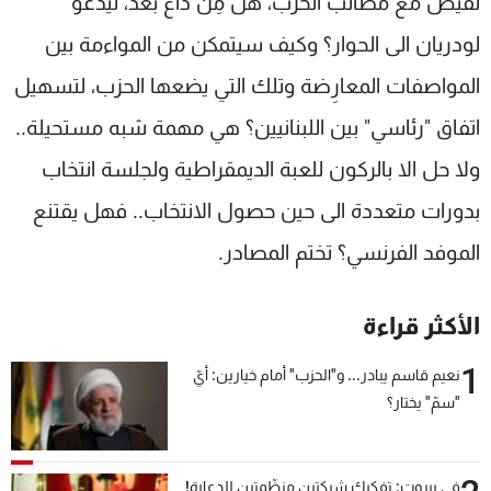
نقيض مع مطالب الحزب، هل مِن داع بعد، ليدعو
لودريان الى الحوار؟ وكيف سيتمكن من المواءمة بين
المواصفات المعارِضة وتلك التي يضعها الحزب، لتسهيل
اتفاق "رئاسي" بين اللبنانيين؟ هي مهمة شبه مستحيلة..
ولا حل الا بالركون للعبة الديمقراطية ولجلسة انتخاب
بدورات متعددة الى حين حصول الانتخاب.. فهل يقتنع
الموفد الفرنسي؟ تختم المصادر.
الأكثر قراءة
1
نعيم قاسم يبادر... و"الحزب" أمام خيارين: أيّ
"سمّ" يختار؟
في بيروت: تفكيك شبكتين منظّمتين للدعارة!