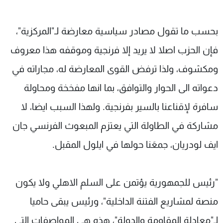
بحسب ما تقول مصادر سياسية معارضة لـ"المركزية"،
فإن الحزب اصلا لا يريد إلا فرنجية وموقفه هذا معروف
ومكشوف، ولذا ترفض القوى المعارضة له، مجاراته في
دعواته الى الحوار والتوافق، بما انها مفخخة ومحاولة
سافرة لإقناعنا بالسير بفرنجية. ولهذا السبب ايضا، لا
مشاركة في الطاولة التي يعتزم المبعوث الفرنسي جان
ايف لودريان، جمعَنا حولها في ايلول المقبل.
"رئيس للجمهورية يؤتمن على السلم الاهلي ولا يكون
منصة لمشاريع الفتنة الداخلية"، ورئيس يبقى حاميا
لـ"معادلة المقاومة والدولة"، هذه هي المواصفات التي