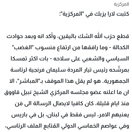
المركزية
شاهد البرامج
كتبت لارا يزبك في "المركزية":
الترددات
عن MTV
وظائف
قطع حزب الله الشك باليقين، وأكد انه وبعد حوادث
الإنـتـاج
تواصل معنا
لاعلاناتكم
شروط الإسـتخدام
الكحالة - وما رافقها من ارتفاع منسوب "الغضب"
سياسة الخصوصية
السياسي والشعبي على سلاحه - بات اكثر تمسكا
بمرشّحه رئيس تيار المردة سليمان فرنجية لرئاسة
الجمهورية. هو لم يقل هذا الموقف بـ"المباشر"، الا
ان ما اعلنه عضو مجلسه المركزي الشيخ نبيل قاووق
منذ ايام قليلة، كان كافيا لايصال الرسالة الى مَن
يعنيهم الامر، ليس فقط في لبنان، بل في باريس
وفي عواصم الخماسي الدولي المُتابع الملف الرئاسي،