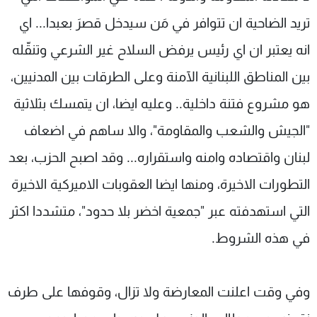
تريد الضاحية ان تتوافر في مَن سيدخل قصرَ بعبدا... اي
انه يعتبر ان اي رئيس يرفض السلاح غير الشرعي وتنقّله
بين المناطق اللبنانية الآمنة وعلى الطرقات بين المدنيين،
هو مشروع فتنة داخلية.. وعليه ايضا، ان يتمسك بثلاثية
"الجيش والشعب والمقاومة"، والا ساهم في اضعاف
لبنان واقتصاده وامنه واستقراره... وقد اصبح الحزب، بعد
التطورات الاخيرة، ومنها ايضا العقوبات الاميركية الاخيرة
التي استهدفته عبر "جمعية اخضر بلا حدود"، متشددا اكثر
في هذه الشروط.
وفي وقت اعلنت المعارضة ولا تزال، وقوفها على طرف