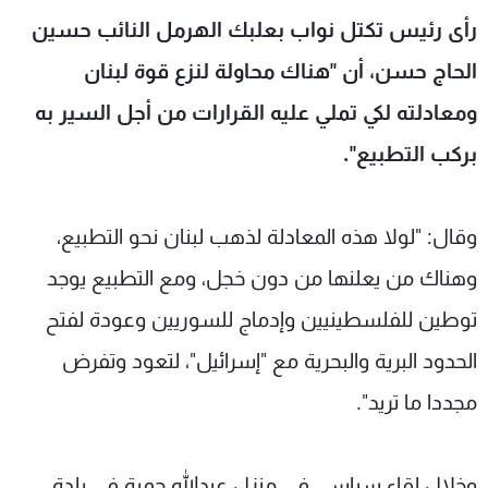
شاهد البرامج
رأى رئيس تكتل نواب بعلبك الهرمل النائب حسين
الترددات
الحاج حسن، أن "هناك محاولة لنزع قوة لبنان
ومعادلته لكي تملي عليه القرارات من أجل السير به
عن MTV
وظائف
الإنـتـاج
تواصل معنا
بركب التطبيع".
لاعلاناتكم
شروط الإسـتخدام
سياسة الخصوصية
وقال: "لولا هذه المعادلة لذهب لبنان نحو التطبيع،
وهناك من يعلنها من دون خجل، ومع التطبيع يوجد
توطين للفلسطينيين وإدماج للسوريين وعودة لفتح
الحدود البرية والبحرية مع "إسرائيل"، لتعود وتفرض
مجددا ما تريد".
وخلال لقاء سياسي في منزل عبدالله حمية في بلدة