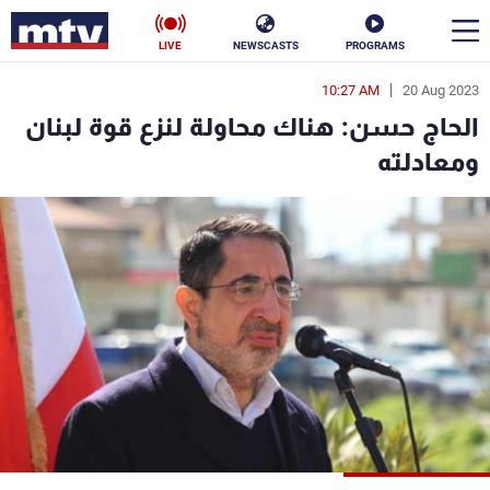
LIVE
NEWSCASTS
PROGRAMS
10:27 AM
20 Aug 2023
en
الحاج حسن: هناك محاولة لنزع قوة لبنان
الأخبار
ومعادلته
سياسة
ناس
إقتصاد
فن
منوعات
رياضة
كأس العالم
البرامج
جدول البرامج