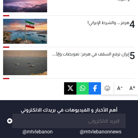
4
هرمز... والشرط الإيراني!
5
إيران ترفع السقف في هرمز: تعويضات وإلّا...
-
+
A
A
أهم الأخبار و الفيديوهات في بريدك الالكتروني
@mtvlebanon
@mtvlebanonnews