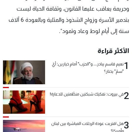
وجريمة يعاقب عليها القانون، وثقافة الحياة ليست
بتدمير الأسرة وزواج الشذوذ والمثلية وبالعودة 6 آلاف
سنة إلى أيام لوط وعاد وثمود".
الأكثر قراءة
1
نعيم قاسم يبادر... و"الحزب" أمام خيارين: أيّ
"سمّ" يختار؟
2
في بيروت: تفكيك شبكتين منظّمتين للدعارة!
3
هل اقتربت عودة الرحلات المباشرة بين لبنان
وأميركا؟