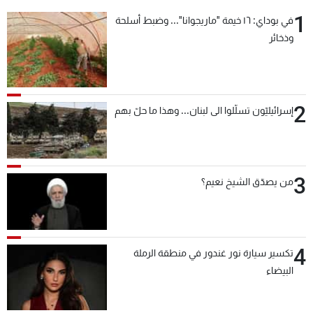
شاهد البرامج
1
في بوداي: ١٦ خيمة "ماريجوانا"... وضبط أسلحة
الترددات
وذخائر
عن MTV
وظائف
الإنـتـاج
تواصل معنا
2
لاعلاناتكم
شروط الإسـتخدام
إسرائيليّون تسلّلوا الى لبنان... وهذا ما حلّ بهم
سياسة الخصوصية
3
من يصدّق الشيخ نعيم؟
4
تكسير سيارة نور غندور في منطقة الرملة
البيضاء