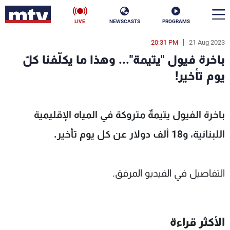
LIVE
NEWSCASTS
PROGRAMS
20:31 PM
21 Aug 2023
en
باخرة فيول "يتيمة"... وهذا ما يكلّفنا كلّ
الأخبار
يوم تأخير!
سياسة
ناس
- MTV Lebanon
باخرة الفيول يتيمةٌ متروكة في المياه الإقليمية
إقتصاد
فن
اللبنانية، و18 ألف دولار عن كل يوم تأخير.
منوعات
رياضة
كأس العالم
التفاصيل في الفيديو المرفق.
البرامج
الأكثر قراءة
جدول البرامج