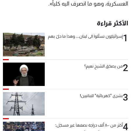
العسكرية، وهو ما انصرف اليه كلياً».
الأكثر قراءة
1
إسرائيليّون تسلّلوا الى لبنان... وهذا ما حلّ بهم
2
من يصدّق الشيخ نعيم؟
3
بشرى "كهربائية" للبنانيين!
4
أكثر من ٨٠٠ ألف دراجة نصفها غير مسجّل: