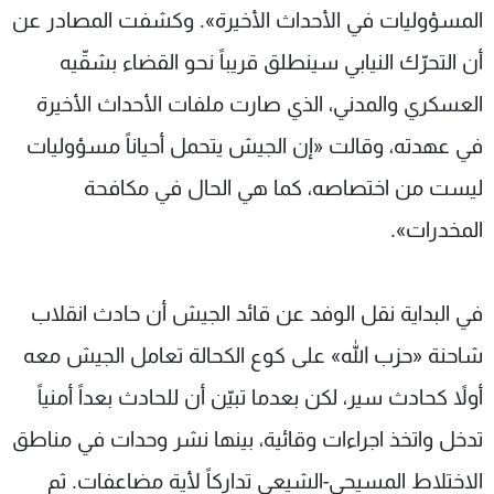
المسؤوليات في الأحداث الأخيرة». وكشفت المصادر عن
أن التحرّك النيابي سينطلق قريباً نحو القضاء بشقّيه
العسكري والمدني، الذي صارت ملفات الأحداث الأخيرة
في عهدته، وقالت «إن الجيش يتحمل أحياناً مسؤوليات
ليست من اختصاصه، كما هي الحال في مكافحة
المخدرات».
في البداية نقل الوفد عن قائد الجيش أن حادث انقلاب
شاحنة «حزب الله» على كوع الكحالة تعامل الجيش معه
أولاً كحادث سير، لكن بعدما تبيّن أن للحادث بعداً أمنياً
تدخل واتخذ اجراءات وقائية، بينها نشر وحدات في مناطق
الاختلاط المسيحي-الشيعي تداركاً لأية مضاعفات. ثم