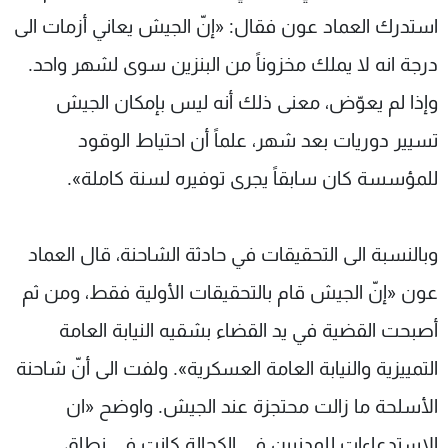
استدرك العماد عون فقال: «إنّ الجيش يعاني أزمات الى
درجة انه لا يملك مخزوناً من البنزين سوى لشهر واحد.
وإذا لم يعوّض، معنى ذلك أنه ليس بإمكان الجيش
تسيير دوريات بعد شهر، علماً أن احتياط الوقود
للمؤسسة كان سابقاً يجرى توفيره لسنة كاملة».
وبالنسبة الى التحقيقات في حادثة الشاحنة، قال العماد
عون «إنّ الجيش قام بالتحقيقات الأولية فقط، ومن ثم
أصبحت القضية في يد القضاء بشقيه النيابة العامة
التمييزية والنيابة العامة العسكرية». ولفت الى أنّ شاحنة
الأسلحة ما زالت محتجزة عند الجيش. واوضح «ان
الاستدعاءات للمدنيين في الكحالة كانت في نطاق