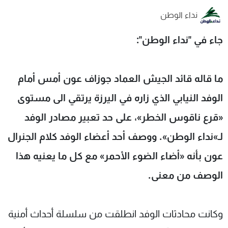
شاهد البرامج
نداء الوطن
الترددات
جاء في "نداء الوطن":
عن MTV
وظائف
الإنـتـاج
تواصل معنا
ما قاله قائد الجيش العماد جوزاف عون أمس أمام
لاعلاناتكم
شروط الإسـتخدام
سياسة الخصوصية
الوفد النيابي الذي زاره في اليرزة يرتقي الى مستوى
«قرع ناقوس الخطر»، على حد تعبير مصادر الوفد
لـ»نداء الوطن». ووصف أحد أعضاء الوفد كلام الجنرال
عون بأنه «أضاء الضوء الأحمر» مع كل ما يعنيه هذا
الوصف من معنى.
وكانت محادثات الوفد انطلقت من سلسلة أحداث أمنية