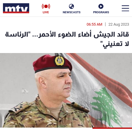
LIVE
NEWSCASTS
PROGRAMS
06:55 AM
22 Aug 2023
en
قائد الجيش أضاء الضوء الأحمر... "الرئاسة
الأخبار
لا تعنيني"
سياسة
ناس
إقتصاد
فن
منوعات
رياضة
كأس العالم
البرامج
جدول البرامج