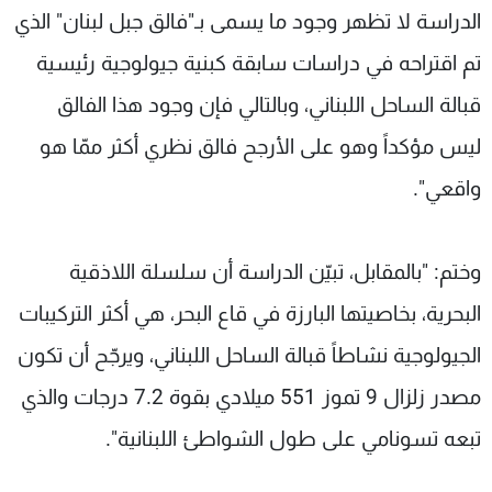
الدراسة لا تظهر وجود ما يسمى بـ"فالق جبل لبنان" الذي
تم اقتراحه في دراسات سابقة كبنية جيولوجية رئيسية
قبالة الساحل اللبناني، وبالتالي فإن وجود هذا الفالق
ليس مؤكداً وهو على الأرجح فالق نظري أكثر ممّا هو
واقعي".
وختم: "بالمقابل، تبيّن الدراسة أن سلسلة اللاذقية
البحرية، بخاصيتها البارزة في قاع البحر، هي أكثر التركيبات
الجيولوجية نشاطاً قبالة الساحل اللبناني، ويرجّح أن تكون
مصدر زلزال 9 تموز 551 ميلادي بقوة 7.2 درجات والذي
تبعه تسونامي على طول الشواطئ اللبنانية".