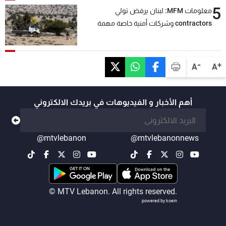
5
معلومات MFM: لبنان يرفض تولي
contractors وشركات أمنية خاصة مهمة
التحقق من نزع سلاح "حزب الله"
-
+
A
A
أهم الأخبار و الفيديوهات في بريدك الالكتروني
@mtvlebanon
@mtvlebanonnews
© MTV Lebanon. All rights reserved.
powered by koein