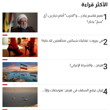
الأكثر قراءة
1
نعيم قاسم يبادر... و"الحزب" أمام خيارين: أيّ
"سمّ" يختار؟
2
في بيروت: تفكيك شبكتين منظّمتين للدعارة!
3
هرمز... والشرط الإيراني!
4
إيران ترفع السقف في هرمز: تعويضات وإلّا...