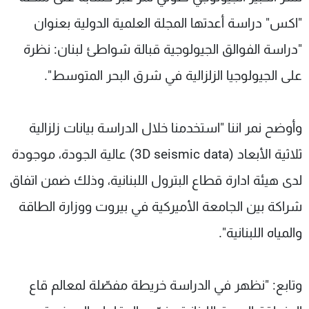
شاهد البرامج
"اكس" دراسة أعدتها المجلة العلمية الدولية بعنوان
الترددات
"دراسة الفوالق الجيولوجية قبالة شواطئ لبنان: نظرة
على الجيولوجيا الزلزالية في شرق البحر المتوسط".
عن MTV
وظائف
الإنـتـاج
تواصل معنا
لاعلاناتكم
شروط الإسـتخدام
سياسة الخصوصية
وأوضح نمر اننا "استخدمنا خلال الدراسة بيانات زلزالية
ثلاثية الأبعاد (3D seismic data) عالية الجودة، موجودة
لدى هيئة ادارة قطاع البترول اللبنانية، وذلك ضمن اتفاق
شراكة بين الجامعة الأميركية في بيروت ووزارة الطاقة
والمياه اللبنانية".
وتابع: "نظهر في الدراسة خريطة مفصّلة لمعالم قاع