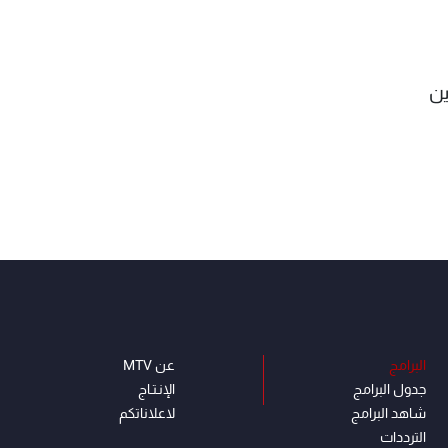
ين
البرامج
عن MTV
جدول البرامج
الإنـتـاج
شاهد البرامج
لاعلاناتكم
الترددات