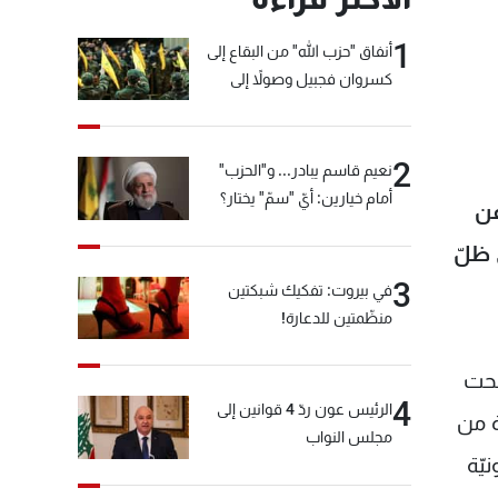
1
أنفاق "حزب الله" من البقاع إلى
كسروان فجبيل وصولاً إلى
المختارة... التفاصيل في نشرة
الأخبار بعد قليل
2
نعيم قاسم يبادر... و"الحزب"
أمام خيارين: أيّ "سمّ" يختار؟
عن
 ظلّ
3
في بيروت: تفكيك شبكتين
منظّمتين للدعارة!
صبحت
4
الرئيس عون ردّ 4 قوانين إلى
ة من
مجلس النواب
يّة