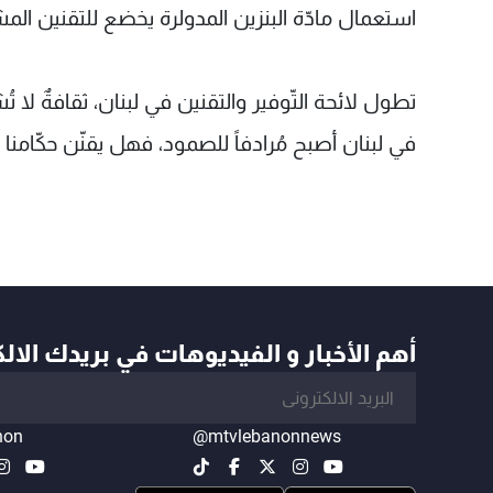
استعمال مادّة البنزين المدولرة يخضع للتقنين المش
تطول لائحة التّوفير والتقنين في لبنان، ثقافةٌ لا ت
في لبنان أصبح مُرادفاً للصمود، فهل يقنّن حكّامن
أهم الأخبار و الفيديوهات في بريدك الال
non
@mtvlebanonnews