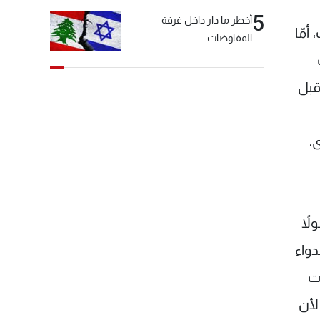
5
أخطر ما دار داخل غرفة
أمّا
المفاوضات
قبل
،
لاً
دواء
ات
 لأن