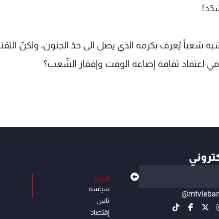
دّد!
ُشبه شعباً يُعرف بكرمه الذي يصل الى حدّ الجنون، ولكنّ التقن
ا في اعتماد ثقافة إضاعة الوقت وإفقار الشّعب؟
كتروني
الأخبار
سياسة
@mtvleba
ناس
إقتصاد