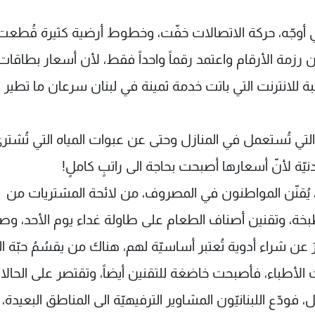
 في أوجّه، حركة الاتصالات خفّت، وخطوط أرضية كثيرة قُطعت، 
ن رزمة الأرقام واعتمد رقماً واحداً فقط، لأن أسعار بطاقات
ة للانترنت التي باتت خدمة ثمينة في لبنان سرعان ما تطير 
 التي تُستعمل في المنازل وحتى عن عبوات المياه التي تُشترى
عدنيّة لأنّ أسعارها أصبحت بحاجة الى راتبٍ كاملٍ!
، يُقنّن المواطنون في المصروف، من لائحة المشتريات من
بخة، وتقنين أصناف الطعام على طاولة غداء يوم الأحد، وصو
ٌ عن شراء أدوية تُعتبر أساسيّة لهم، هناك من يقسُمُ حبّة ال
ات الأطباء، فأصبحت خاضغة للتقنين أيضاً، وتقتصر على الحال
، فودّع اللبنانيّون المشاوير الترفيهيّة الى المناطق البعيدة،