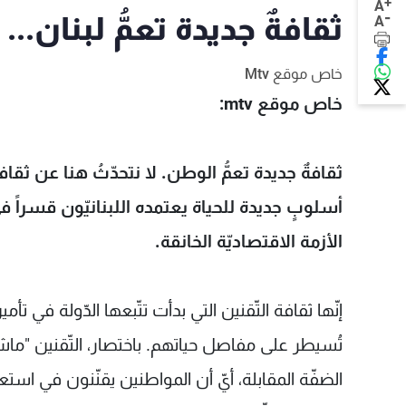
+
A
-
ثقافةٌ جديدة تعمُّ لبنان...
A
خاص موقع Mtv
خاص موقع mtv:
ثقافةٌ جديدة تعمُّ الوطن. لا نتحدّثُ هنا عن ثقافة
أسلوبٍ جديدة للحياة يعتمده اللبنانيّون قسراً 
الأزمة الاقتصاديّة الخانقة.
إنّها ثقافة التّقنين التي بدأت تتّبعها الدّولة في 
تُسيطر على مفاصل حياتهم. باختصار، التّقنين "ماش
الضفّة المقابلة، أيّ أن المواطنين يقنّنون في استعما