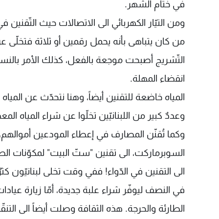
في ختام الشّهر.
ومن التيّار الكهربائي الى الاتصالات حيث التّقنين
من كان يتباهى بأنه يحمل رقمين أو ثلاثة فتخلّى ع
التّشريج أصبحت موجعة بالفعل، كذلك الأمر بالنسب
انقضاء المهلة.
المياه خاضعة للتقنين أيضاً، وهنا نتحدّث عن المياه
وعددٌ كبير من اللبنانيّين تخلّوا عن شراء المياه الم
وكما تُقنّن المصارف في إعطاء المودعين أموالهم
السوبرماركت، الى تقنين "ستّ البيت" لمكوّنات الط
الى التقنين في الدّواء! ففي وقت تخلى لبنانيّون كثر
في النصف ليوفّر شراء علبة جديدة، أمّا زيارة عياد
الطارئة والحرجة. هذه الثقافة وصلت أيضاً الى التنقّل