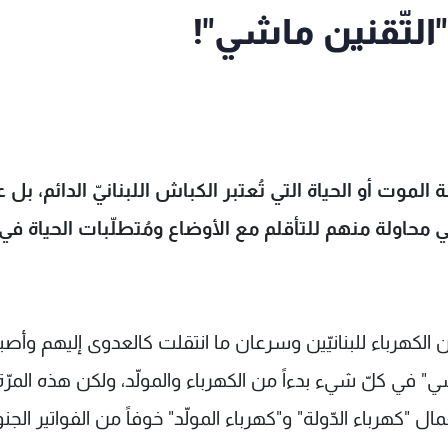
 "التّقنين ماشي"!
 الموت أو الحياة التي تُعتبر الكباش اللبنانيّ الدائم، بل 
في محاولة منهم للتأقلم مع الأوضاع ومُتطلّبات الحياة في
تأمين الكهرباء للبنانيّين وسرعان ما انتقلت كالعدوى إليهم وأ
ي" في كلّ شيء بدءاً من الكهرباء والمولّد، ولكن هذه المرّ
ل "كهرباء الدّولة" و"كهرباء المولّد" خوفاً من الفواتير الجنون