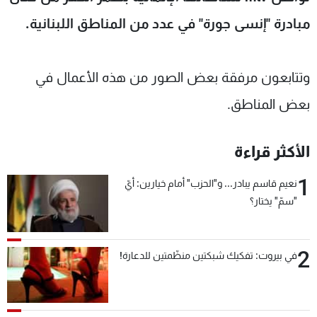
شاهد البرامج
مبادرة "إنسى جورة" في عدد من المناطق اللبنانية.
الترددات
وتتابعون مرفقة بعض الصور من هذه الأعمال في
عن MTV
وظائف
الإنـتـاج
تواصل معنا
بعض المناطق.
لاعلاناتكم
شروط الإسـتخدام
سياسة الخصوصية
الأكثر قراءة
1
نعيم قاسم يبادر... و"الحزب" أمام خيارين: أيّ
"سمّ" يختار؟
2
في بيروت: تفكيك شبكتين منظّمتين للدعارة!