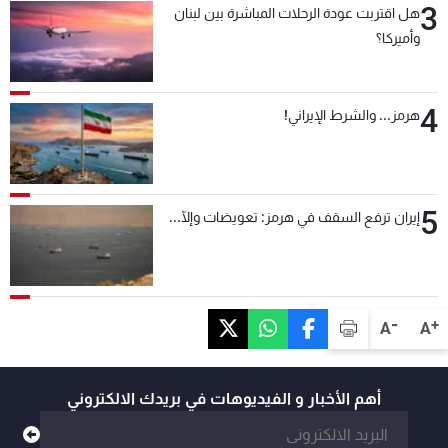
3
هل اقتربت عودة الرحلات المباشرة بين لبنان
وأميركا؟
4
هرمز... والشرط الإيراني!
5
إيران ترفع السقف في هرمز: تعويضات وإلّا...
-
+
A
A
أهم الأخبار و الفيديوهات في بريدك الالكتروني