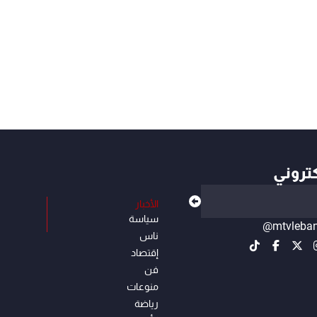
كتروني
الأخبار
سياسة
@mtvleba
ناس
إقتصاد
فن
منوعات
رياضة