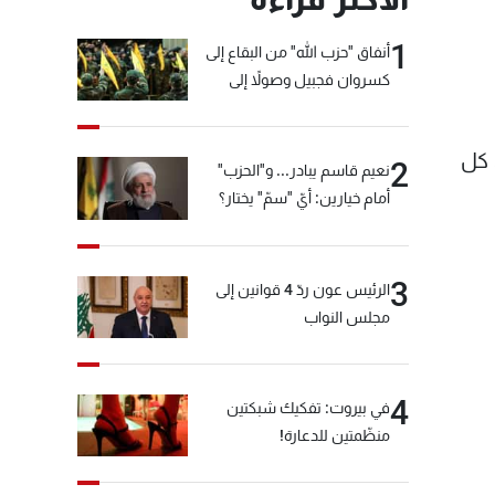
1
أنفاق "حزب الله" من البقاع إلى
كسروان فجبيل وصولاً إلى
المختارة... التفاصيل في نشرة
الأخبار بعد قليل
 كل
2
نعيم قاسم يبادر... و"الحزب"
أمام خيارين: أيّ "سمّ" يختار؟
3
الرئيس عون ردّ 4 قوانين إلى
مجلس النواب
4
في بيروت: تفكيك شبكتين
منظّمتين للدعارة!