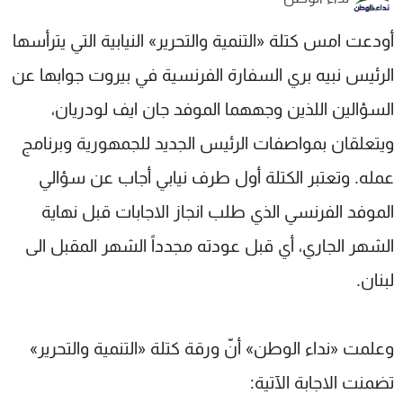
شاهد البرامج
أودعت امس كتلة «التنمية والتحرير» النيابية التي يترأسها
الترددات
الرئيس نبيه بري السفارة الفرنسية في بيروت جوابها عن
عن MTV
وظائف
السؤالين اللذين وجههما الموفد جان ايف لودريان،
الإنـتـاج
تواصل معنا
لاعلاناتكم
شروط الإسـتخدام
ويتعلقان بمواصفات الرئيس الجديد للجمهورية وبرنامج
سياسة الخصوصية
عمله. وتعتبر الكتلة أول طرف نيابي أجاب عن سؤالي
الموفد الفرنسي الذي طلب انجاز الاجابات قبل نهاية
الشهر الجاري، أي قبل عودته مجدداً الشهر المقبل الى
لبنان.
وعلمت «نداء الوطن» أنّ ورقة كتلة «التنمية والتحرير»
تضمنت الاجابة الآتية: