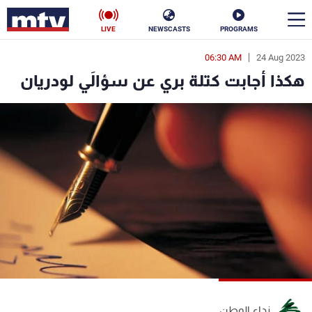
LIVE
NEWSCASTS
PROGRAMS
06:30 AM
24 Aug 2023
en
هكذا أجابت كتلة بري عن سؤالَي لودريان
الأخبار
سياسة
ناس
إقتصاد
فن
منوعات
رياضة
كأس العالم
البرامج
جدول البرامج
نداء الوطن