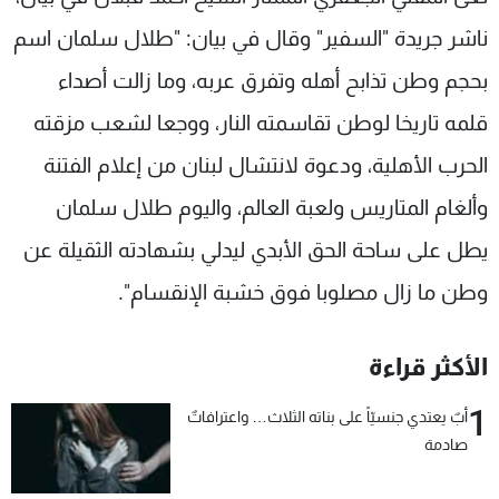
شاهد البرامج
ناشر جريدة "السفير" وقال في بيان: "طلال سلمان اسم
الترددات
بحجم وطن تذابح أهله وتفرق عربه، وما زالت أصداء
قلمه تاريخا لوطن تقاسمته النار، ووجعا لشعب مزقته
عن MTV
وظائف
الإنـتـاج
تواصل معنا
الحرب الأهلية، ودعوة لانتشال لبنان من إعلام الفتنة
لاعلاناتكم
شروط الإسـتخدام
سياسة الخصوصية
وألغام المتاريس ولعبة العالم، واليوم طلال سلمان
يطل على ساحة الحق الأبدي ليدلي بشهادته الثقيلة عن
وطن ما زال مصلوبا فوق خشبة الإنقسام".
الأكثر قراءة
1
أبٌ يعتدي جنسيّاً على بناته الثلاث… واعترافاتٌ
صادمة