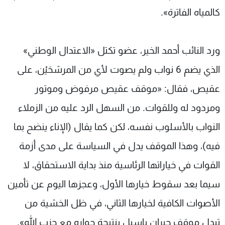
كالمياه الفاترة».
ورد النائب أحمد الخير، عضو تكتل «الاعتدال الوطني»
الذي يضم 6 نواب ولم يصوت لأي من المرشحَيْن، على
عقيص، فقال: «موقف عقيص مرفوض وموتور
ومردود له وللقوات. من السهل الرد عليه من الزملاء
النواب بالأسلوب نفسه، لكن كما يقال (الإناء ينضح بما
فيه)، وهذا الموقف يدل في السياسة على مدى أزمة
القوات في خياراتها الرئاسية منذ بداية الاستحقاق، لا
سيما بعد سقوط خيارها الأول، وعجزها اليوم عن تأمين
الأصوات الكافية لخيارها الثاني، في ظل الخشية من
تبدل موقف جبران باسيل بنتيجة حواره مع حزب الله».