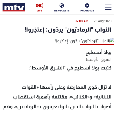
LIVE
NEWSCASTS
PROGRAMS
07:08 AM
26 Aug 2023
en
النواب "الرماديّون" يردّون: إعتذِروا!
الأخبار
سياسة
ناس
بولا أسطيح
إقتصاد
فن
الشرق الأوسط
كتبت بولا أسطيح في "الشرق الأوسط":
منوعات
رياضة
كأس العالم
لا تزال قوى المعارضة وعلى رأسها «القوات
اللبنانية» و«الكتائب»، مقتنعة بأهمية استقطاب
البرامج
أصوات النواب الذين باتوا يعرفون بـ«الرماديين»، وهم
جدول البرامج