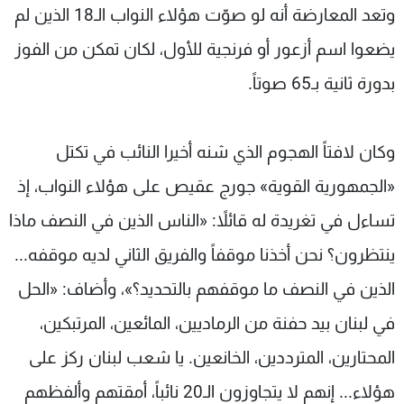
وتعد المعارضة أنه لو صوّت هؤلاء النواب الـ18 الذين لم
يضعوا اسم أزعور أو فرنجية للأول، لكان تمكن من الفوز
بدورة ثانية بـ65 صوتاً.
وكان لافتاً الهجوم الذي شنه أخيرا النائب في تكتل
«الجمهورية القوية» جورج عقيص على هؤلاء النواب، إذ
تساءل في تغريدة له قائلاً: «الناس الذين في النصف ماذا
ينتظرون؟ نحن أخذنا موقفاً والفريق الثاني لديه موقفه...
الذين في النصف ما موقفهم بالتحديد؟»، وأضاف: «الحل
في لبنان بيد حفنة من الرماديين، المائعين، المرتبكين،
المحتارين، المترددين، الخانعين. يا شعب لبنان ركز على
هؤلاء... إنهم لا يتجاوزون الـ20 نائباً، أمقتهم وألفظهم