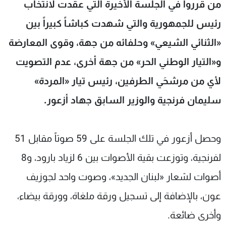
من قرروا في الجلسة الأخيرة التي عقدت لانتخاب
شاهد البرامج
رئيس للجمهورية والتي شهدت كباشاً كبيراً بين
الترددات
«الثنائي الشيعي» وحلفائه من جهة، وقوى المعارضة
عن MTV
وظائف
و«التيار الوطني الحر» من جهة أخرى، عدم التصويت
الإنـتـاج
تواصل معنا
لاعلاناتكم
شروط الإسـتخدام
لأي من مرشحَي الطرفين، رئيس تيار «المردة»
سياسة الخصوصية
سليمان فرنجية والوزير السابق جهاد أزعور.
وحصل أزعور في تلك الجلسة على 59 صوتاً مقابل 51
لفرنجية، وتوزعت بقية الأصوات بين 6 لزياد بارود، و8
أصوات لشعار «لبنان الجديد»، وصوت واحد لجوزيف
عون، بالإضافة إلى تسجيل ورقة ملغاة، وورقة بيضاء،
وأخرى ضائعة.