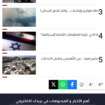
3
حالة طوارئ وإخلاءات... والنار تلاحق السكان!
4
ما الذي غيّرته المفاوضات اللبنانية الإسرائيلية؟
5
مخيم ضبية... بين التَّهميش ونقص الخدمات
-
+
A
A
أهم الأخبار و الفيديوهات في بريدك الالكتروني