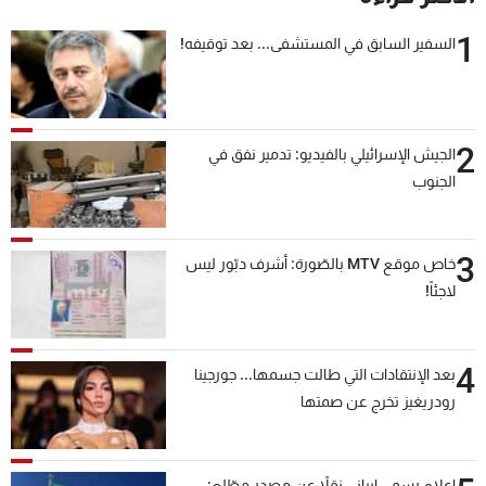
1
السفير السابق في المستشفى... بعد توقيفه!
2
الجيش الإسرائيلي بالفيديو: تدمير نفق في
الجنوب
3
خاص موقع MTV بالصّورة: أشرف دبّور ليس
لاجئاً!
4
بعد الإنتقادات التي طالت جسمها... جورجينا
رودريغيز تخرج عن صمتها
إعلام رسمي إيراني نقلاً عن مصدر مطّلع: