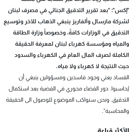
شاهد البرامج
"إكس": "بعد تقرير التدقيق الجنائي في مصرف لبنان
الترددات
لشركة مارسال وألفاريز ينبغي الذهاب للآخر وتوسيع
التدقيق في الوزارات كافةً، وخصوصاً وزارة الطاقة
عن MTV
وظائف
الإنـتـاج
تواصل معنا
والمياه ومؤسسة كهرباء لبنان لمعرفة الحقيقة
لاعلاناتكم
شروط الإسـتخدام
سياسة الخصوصية
الكاملة لصرف المال العام في الكهرباء والسدود
حيث النتيجة لا كهرباء ولا مياه.
الفساد يعني وجود فاسدين ومسؤولين ينبغي أن
يُحاسبوا. دور القضاء محوري في القضية بعد استكمال
التدقيق. ونحن سنواكب الموضوع للوصول الى الحقيقة
والمحاسبة".
الأكثر قراءة