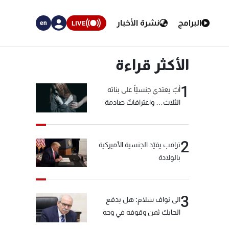
البرامج
نشرة الأخبار
LIVE
en
الأكثر قراءة
1
أبٌ يعتدي جنسيّاً على بناته
الثلاث… واعترافاتٌ صادمة
2
ترامب يقيّد الجنسية الأميركية
بالولادة
3
الى نواف سلام: هل يدفع
الحايك ثمن وقوفه في وجه
خيّاط؟