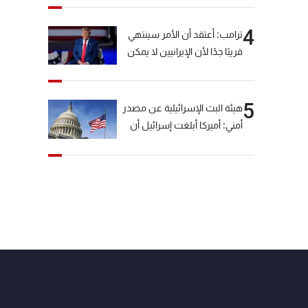
4
ترامب: أعتقد أن الأمر سينتهي
قريبًا جدًا لأن الإيرانيين لا يمكن
أن يستمروا على هذا الحال
5
هيئة البث الإسرائيلية عن مصدر
أمني: أميركا أبلغت إسرائيل أن
"حزب الله" لم يخرق وقف إطلاق
النار أمس في مجدل زون
وطلبت منها عدم التصعيد
خشية أن يؤثر ذلك على
مفاوضات روما