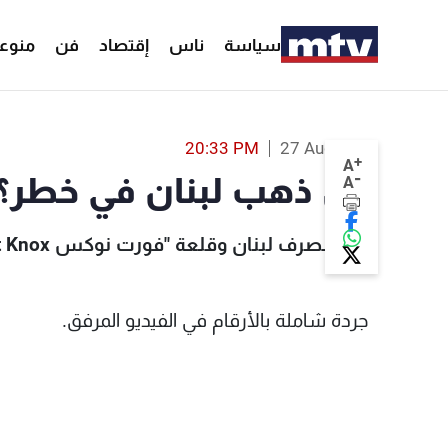
سياسة
ناس
إقتصاد
فن
منوع
20:33 PM
27 Aug 2023
+
A
-
هل ذهب لبنان في خطر؟
A
بين مصرف لبنان وقلعة "فورت نوكس Fort Knox": هل مصير ذهب لبنان في خطر؟
جردة شاملة بالأرقام في الفيديو المرفق.