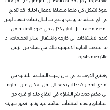
والمتطرفين من مختلف الفصائل يتوزعون على مربعات
نفوذ تشكل كل منها منطلقا لاعمال امنية قد تندلع
في اي لحظة، ما يوجب وضع حد لحال شاذة تتهدد ليس
المخيم فحسب بل لبنان ككل ، في ضوء الخشية من
تمدد الاشتباكات الى خارجه واشتعال سائر المخيمات، اذ
ما اقتضت الحاجة الاقليمية ذلك في غفلة من الزمن
والارضية جاهزة.
وتقترح الاوساط في حال رغبت السلطة اللبنانية في
تفادي انفجار كهذا ان تعمد الى نقل سكان عين الحلوة
الى مخيم جديد يتم انشاؤه في البقاع مثلا او غيره من
المناطق وهدم المنشأت القائمة فيه وتاليا تغيير هويته