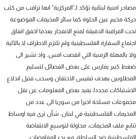
مصادر امنية لبنانية تؤكد لـ"المركزية" انها تراقب من كثب
حركة مخيم عين الحلوة كما سائر المخيمات الموضوعة
تحت المراقبة الدقيقة لمنع الانفجار بعدما اخفق اتفاق
اجتماع السفارة الفلسطينية ولم تلتزم الاطراف لا بالآلية
ولا بالمهلة الزمنية التي انقضت امس. واذ تشير الى
ضغط كبير يمارس على بعض الفصائل لتسليم
المطلوبين بهدف تنفيس الاحتقان وسحب فتيل اندلاع
الاشتباكات مجددا، يفيد بعض المعلومات عن نقل
مجموعات مسلحة اخيرا من سوريا الى عدد من
المخيمات الفلسطينية في لبنان. شأن ترى فيه اوساط
تتابع ملف المخيمات، محاولة لتوسيع الانتفاضة
الفلسطينية ضد السلطة، مع بدء المفاوضات