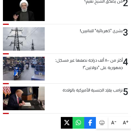
2
من يصدّق الشيخ نعيم؟
3
بشرى "كهربائية" للبنانيين!
4
أكثر من ٨٠٠ ألف دراجة نصفها غير مسجّل:
جمهورية على "دولابَين"!
5
ترامب يقيّد الجنسية الأميركية بالولادة
-
+
A
A