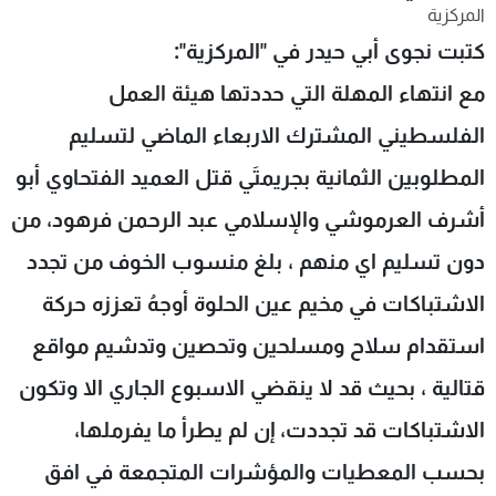
المركزية
شاهد البرامج
كتبت نجوى أبي حيدر في "المركزية":
الترددات
مع انتهاء المهلة التي حددتها هيئة العمل
عن MTV
وظائف
الفلسطيني المشترك الاربعاء الماضي لتسليم
الإنـتـاج
تواصل معنا
لاعلاناتكم
شروط الإسـتخدام
المطلوبين الثمانية بجريمتَي قتل العميد الفتحاوي أبو
سياسة الخصوصية
أشرف العرموشي والإسلامي عبد الرحمن فرهود، من
دون تسليم اي منهم ، بلغ منسوب الخوف من تجدد
الاشتباكات في مخيم عين الحلوة أوجهُ تعززه حركة
استقدام سلاح ومسلحين وتحصين وتدشيم مواقع
قتالية ، بحيث قد لا ينقضي الاسبوع الجاري الا وتكون
الاشتباكات قد تجددت، إن لم يطرأ ما يفرملها،
بحسب المعطيات والمؤشرات المتجمعة في افق