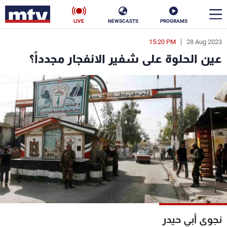
LIVE
NEWSCASTS
PROGRAMS
15:20 PM
28 Aug 2023
en
عين الحلوة على شفير الانفجار مجدداً؟
الأخبار
سياسة
ناس
إقتصاد
فن
منوعات
رياضة
كأس العالم
البرامج
نجوى أبي حيدر
جدول البرامج