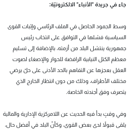
جاء في جريدة "الأنباء" الالكترونيّة:
شاهد البرامج
الترددات
وسط الجمود الحاصل في الملف الرئاسي وإثبات القوى
عن MTV
وظائف
السياسية فشلها في التوافق على انتخاب رئيس
الإنـتـاج
تواصل معنا
لاعلاناتكم
شروط الإسـتخدام
جمهورية ينتشل البلد من أزمته، بالإضافة إلى تسليم
سياسة الخصوصية
معظم الكتل النيابية الرافضة للحوار والإصغاء لصوت
العقل بعجزها عن التفاهم بالحد الأدنى على حلّ يرضي
مختلف الأطراف، وذلك من دون انتظار الخارج الذي
يتصرف وفق أجندته الخاصة.
وفي وقتٍ بدأ فيه الحديث عن اللامركزية الإدارية والمالية
يلقى قبولاً لدى بعض القوى، وكأنّ البلد في أفضل حال،