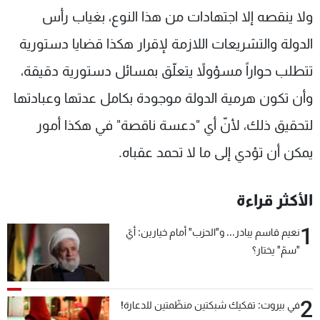
ولا ينقصه إلا اجتهادات من هذا النوع، بغياب رأس
الدولة والتشريعات اللازمة لإقرار هكذا قضايا دستورية
تتطلب حواراً مسؤولاً يتعلّق بمسائل دستورية دقيقة،
وأن تكون هرمية الدولة موجودة بكامل عدتها وعبادتها
لتحقيق ذلك، لأنّ أي "دعسة ناقصة" في هكذا أمور
يمكن أن تؤدي إلى ما لا تحمد عقباه.
الأكثر قراءة
1
نعيم قاسم يبادر... و"الحزب" أمام خيارين: أيّ
"سمّ" يختار؟
2
في بيروت: تفكيك شبكتين منظّمتين للدعارة!