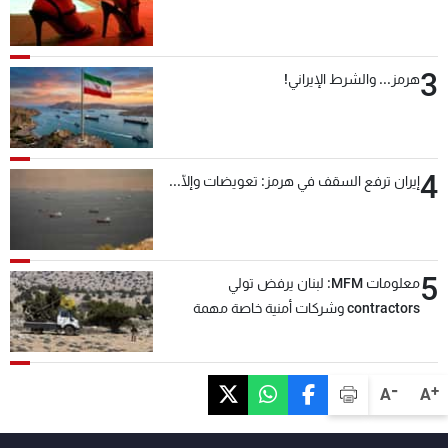
3
هرمز... والشرط الإيراني!
4
إيران ترفع السقف في هرمز: تعويضات وإلّا...
5
معلومات MFM: لبنان يرفض تولي
contractors وشركات أمنية خاصة مهمة
التحقق من نزع سلاح "حزب الله"
-
+
A
A