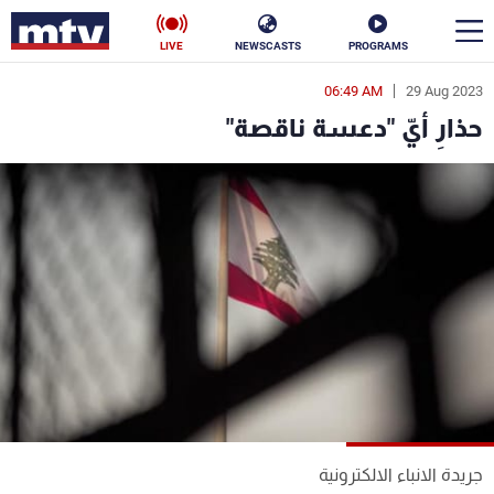
LIVE
NEWSCASTS
PROGRAMS
06:49 AM
29 Aug 2023
en
حذارِ أيّ "دعسة ناقصة"
الأخبار
سياسة
ناس
إقتصاد
فن
منوعات
رياضة
كأس العالم
البرامج
جريدة الانباء الالكترونية
جدول البرامج