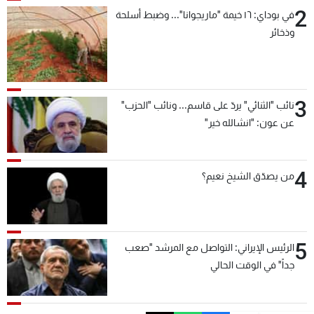
2
في بوداي: ١٦ خيمة "ماريجوانا"... وضبط أسلحة
وذخائر
3
نائب "الثنائي" يردّ على قاسم... ونائب "الحزب"
عن عون: "انشالله خير"
4
من يصدّق الشيخ نعيم؟
5
الرئيس الإيراني: التواصل مع المرشد "صعب
جداً" في الوقت الحالي