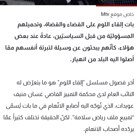
شاهد البرامج
خاص موقع Mtv
الترددات
بات إلقاء اللوم على القضاء والقضاة، وتحميلهم
المسؤوليّة من قبل السياسيّين، عادةً عند بعض
عن MTV
وظائف
الإنـتـاج
تواصل معنا
هؤلاء، كأنّهم يبحثون عن وسيلة لتبرئة أنفسهم ممّا
لاعلاناتكم
شروط الإسـتخدام
سياسة الخصوصية
أصلوا اليه البلد من انهيار.
آخر فصول مسلسل "إلقاء اللوم" هو ما يتعرّض له
النائب العام لدى محكمة التمييز القاضي غسان منيف
عويدات، الذي تُوجّه اليه أصابع الاتّهام في ما بات يُسمّى
“تمييع ملف رياض سلامة”. لكنّ الحقيقة تختلف كثيراً عمّا
يردّده أصحاب الاتهام.