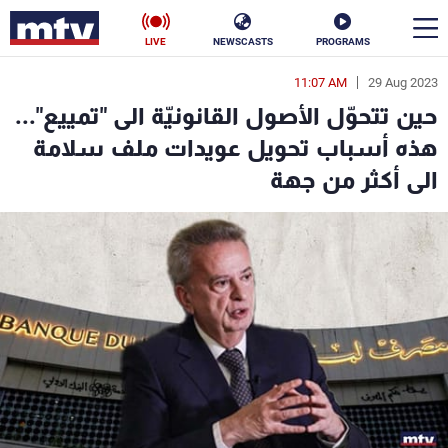
LIVE
NEWSCASTS
PROGRAMS
11:07 AM
29 Aug 2023
en
حين تتحوّل الأصول القانونيّة الى "تمييع"...
الأخبار
هذه أسباب تحويل عويدات ملف سلامة
الى أكثر من جهة
سياسة
ناس
إقتصاد
فن
منوعات
رياضة
كأس العالم
البرامج
جدول البرامج