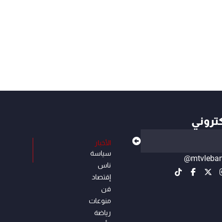
كتروني
الأخبار
سياسة
@mtvleba
ناس
إقتصاد
فن
منوعات
رياضة