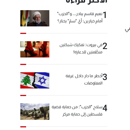
1
نعيم قاسم يبادر... و"الحزب"
أمام خيارين: أيّ "سمّ" يختار؟
في
2
في بيروت: تفكيك شبكتين
منظّمتين للدعارة!
3
أخطر ما دار داخل غرفة
المفاوضات
4
سلاح "الحزب": من حماية قضية
فلسطين إلى حماية مركز
العقيدة الفارسي