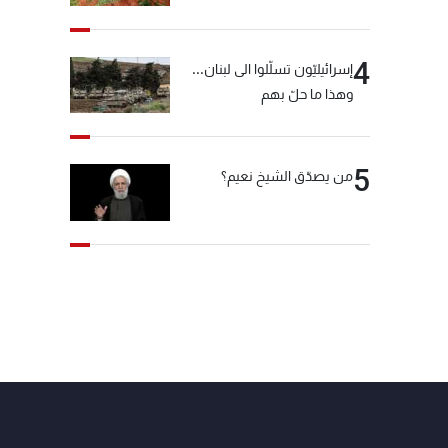
4
إسرائيليّون تسلّلوا الى لبنان...
وهذا ما حلّ بهم
5
من يصدّق الشيخ نعيم؟