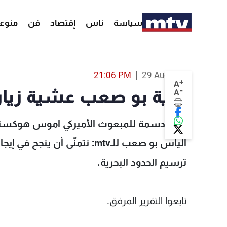
سياسة
ناس
إقتصاد
فن
منوع
أمنية بو صعب عشية زيارة هوكستين...
21:06 PM
29 Aug 2023
+
A
-
أمنية بو صعب عشية زيار
A
زيارة دسمة للمبعوث الأميركي آموس هوكستي
الياس بو صعب للـmtv: نتمنّى أن 
ترسيم الحدود البحرية.
تابعوا التقرير المرفق.