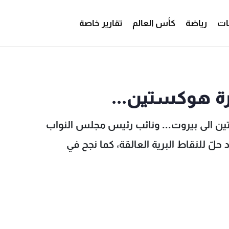
ات
رياضة
كأس العالم
تقارير خاصة
 - MTV Lebanon
ة هوكستين...
ن الى بيروت... ونائب رئيس مجلس النواب
ينجح في إيجاد حلّ للنقاط البرية العالقة، كما نجح في