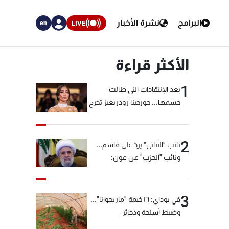
البرامج
نشرة الأخبار
LIVE
en
الأكثر قراءة
1
بعد الإنتقادات التي طالت
جسمها... جورجينا رودريغيز تخرج
عن صمتها
2
نائب "الثنائي" يردّ على قاسم...
ونائب "الحزب" عن عون:
"انشالله خير"
3
في بوداي: ١٦ خيمة "ماريجوانا"...
وضبط أسلحة وذخائر