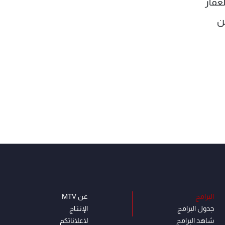
العقار
ناتجة عن
البرامج
عن MTV
جدول البرامج
الإنـتـاج
شاهد البرامج
لاعلاناتكم