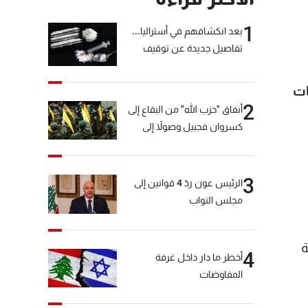
1
بعد انكشافهم في أستراليا...
تفاصيل جديدة عن توقيف
"شبكة الكوكايين"
ات
2
أنفاق "حزب الله" من البقاع إلى
كسروان فجبيل وصولاً إلى
المختارة... التفاصيل في نشرة
الأخبار بعد قليل
3
الرئيس عون ردّ 4 قوانين إلى
مجلس النواب
ر من سنة 2023 وتأدية
4
أخطر ما دار داخل غرفة
المفاوضات