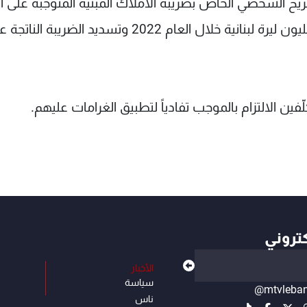
، مهلة تقديم التصريح الشخصي الخاص بضريبة الأملاك المبنية المتوجبة على 
أو القسم من العقار الذي تزيد إيراداته عن أربعين مليون ليرة لبنانية خلال العام 2022 وتسديد الضريبة ال
ّفين الالتزام بالموجب تفادياً لتطبيق الغرامات عليهم.
كتروني
الأخبار
سياسة
@mtvleba
ناس