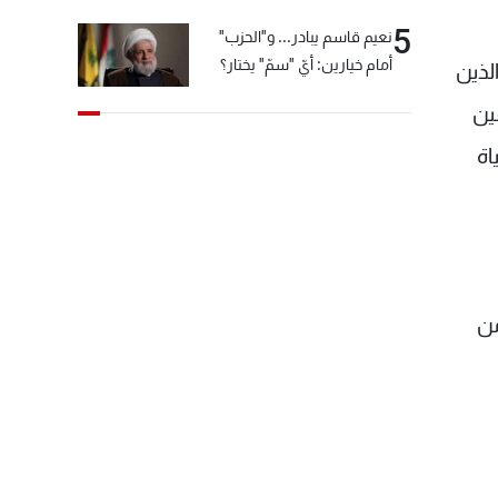
5
نعيم قاسم يبادر... و"الحزب"
أمام خيارين: أيّ "سمّ" يختار؟
الذين
ين
اة
 من