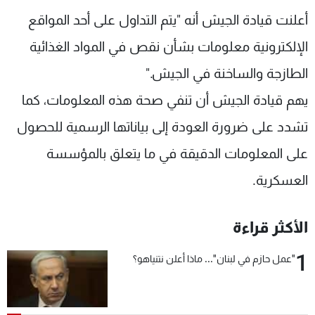
شاهد البرامج
أعلنت قيادة الجيش أنه "يتم التداول على أحد المواقع
الترددات
الإلكترونية معلومات بشأن نقص في المواد الغذائية
الطازجة والساخنة في الجيش."
عن MTV
وظائف
الإنـتـاج
تواصل معنا
يهم قيادة الجيش أن تنفي صحة هذه المعلومات، كما
لاعلاناتكم
شروط الإسـتخدام
تشدد على ضرورة العودة إلى بياناتها الرسمية للحصول
سياسة الخصوصية
على المعلومات الدقيقة في ما يتعلق بالمؤسسة
العسكرية.
الأكثر قراءة
1
"عمل حازم في لبنان"... ماذا أعلن نتنياهو؟