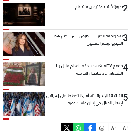
2
صورة خُبئت لأكثر من مئة عام
3
بعد واقعة الضرب... كارمن لبس تضع هذا
الفيديو برسم المعنيين
4
موقع MTV يكشف: حكم بإعدام قاتل ريا
الشدياق… وتفاصيل الجريمة
5
القناة 13 الإسرائيليّة: أميركا تضغط على إسرائيل
لإنهاء القتال في إيران ولبنان وغزة
-
+
A
A