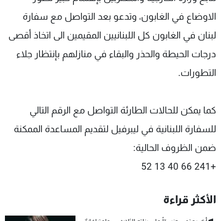
شاهد البرامج
الاوضاع في الغابون، وتدعو بعد التواصل مع سفارة
الترددات
لبنان في الغابون كل اللبنانيين المقيمين الى اتخاذ أقصى
درجات الحيطة والحذر والبقاء في منازلهم بإنتظار جلاء
عن MTV
وظائف
الإنـتـاج
تواصل معنا
التطورات.
لاعلاناتكم
شروط الإسـتخدام
سياسة الخصوصية
كما يمكن للحالات الطارئة التواصل مع الرقم التالي
للسفارة اللبنانية في ليبرفيل لتقديم المساعدة الممكنة
ضمن الظروف الحالية:
+241 66 40 13 52
الأكثر قراءة