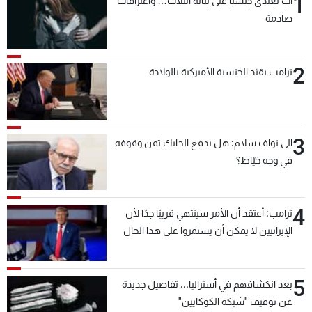
1
أبٌ يعتدي جنسيّاً على بناته الثلاث… واعترافاتٌ
صادمة
2
ترامب يقيّد الجنسية الأميركية بالولادة
3
الى نواف سلام: هل يدفع الحايك ثمن وقوفه
في وجه خيّاط؟
4
ترامب: أعتقد أن الأمر سينتهي قريبًا جدًا لأن
الإيرانيين لا يمكن أن يستمروا على هذا الحال
5
بعد انكشافهم في أستراليا... تفاصيل جديدة
عن توقيف "شبكة الكوكايين"