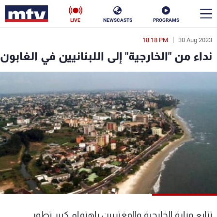
LIVE
NEWSCASTS
PROGRAMS
18:18 PM
30 Aug 2023
en
نداء من "الخارجية" إلى اللبنانيين في الغابون
الأخبار
سياسة
ناس
إقتصاد
فن
منوعات
رياضة
كأس العالم
البرامج
تتابع وزارة الخارجية والمغتربين بإهتمام كبير تطور
جدول البرامج