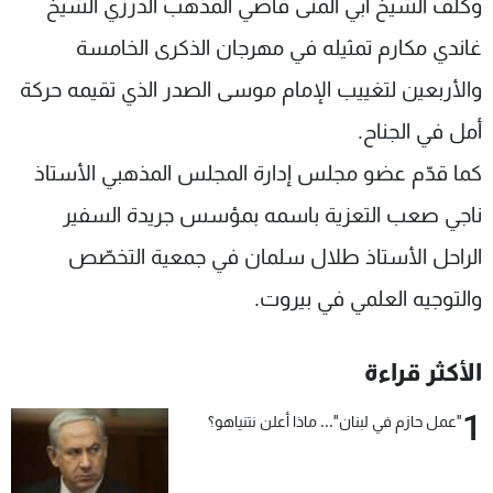
وكلّف الشيخ ابي المنى قاضي المذهب الدرزي الشيخ
غاندي مكارم تمثيله في مهرجان الذكرى الخامسة
والأربعين لتغييب الإمام موسى الصدر الذي تقيمه حركة
أمل في الجناح.
كما قدّم عضو مجلس إدارة المجلس المذهبي الأستاذ
ناجي صعب التعزية باسمه بمؤسس جريدة السفير
الراحل الأستاذ طلال سلمان في جمعية التخصّص
والتوجيه العلمي في بيروت.
الأكثر قراءة
1
"عمل حازم في لبنان"... ماذا أعلن نتنياهو؟