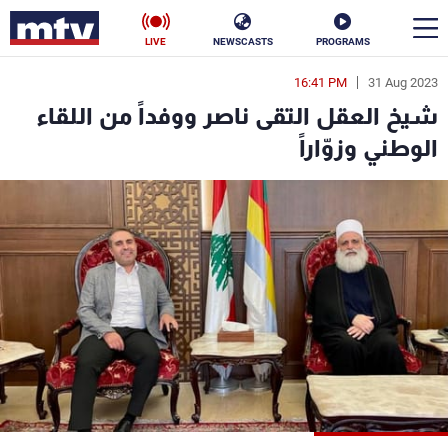
LIVE
NEWSCASTS
PROGRAMS
16:41 PM
31 Aug 2023
en
شيخ العقل التقى ناصر ووفداً من اللقاء
الأخبار
الوطني وزوّاراً
سياسة
ناس
إقتصاد
فن
منوعات
رياضة
كأس العالم
البرامج
جدول البرامج