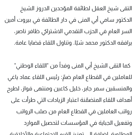
شاهد البرامج
التقى شيخ العقل لطائفة الموّحدين الدروز الشيخ
الترددات
الدكتور سامي أبي المنى في دار الطائفة في بيروت أمين
السر العام في الحزب التقدمي الاشتراكي ظافر ناصر،
عن MTV
وظائف
الإنـتـاج
تواصل معنا
يرافقه الدكتور محمد شيّا. وتناول اللقاء قضايا عامة.
لاعلاناتكم
شروط الإسـتخدام
سياسة الخصوصية
كما التقى الشيخ أبي المنى وفداً من "اللقاء الوطني"
للعاملين في القطاع العام ضمّ: رئيس اللقاء عماد ياغي
والمنسقين سمر جابر، خليل كاعين ومنتهى فواز، لطرح
أهداف اللقاء المتضمّنة اعتبار الزيادات التي طرأت على
رواتب العاملين في القطاع العام من صلب الرواتب
وتفعيل الجباية في المؤسسات لتحصيل الموارد
المطلوبة، إضافة الى تعزيز القيم الاجتماعية والأخلاقية،