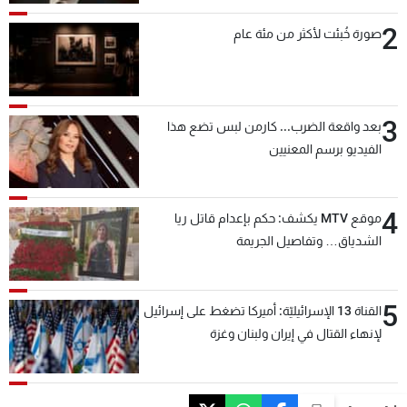
2
صورة خُبئت لأكثر من مئة عام
3
بعد واقعة الضرب... كارمن لبس تضع هذا
الفيديو برسم المعنيين
4
موقع MTV يكشف: حكم بإعدام قاتل ريا
الشدياق… وتفاصيل الجريمة
5
القناة 13 الإسرائيليّة: أميركا تضغط على إسرائيل
لإنهاء القتال في إيران ولبنان وغزة