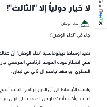
+
A
-
لا خيار دولياً إلا "الثالث"!
A
نداء الوطن
جاء في "نداء الوطن":
تفيد أوساط ديبلوماسية "نداء الوطن" أنّ هناك تحر
ففي انتظار عودة الموفد الرئاسي الفرنسي جان اي
القطري أبو فهد جاسم آل ثاني في لبنان.
ولفتت الأوساط الى أنّ الخيار الرئاسي الثالث أصبح "
الثالث. وأكدت أنه "صار من الصعب على ايران مو