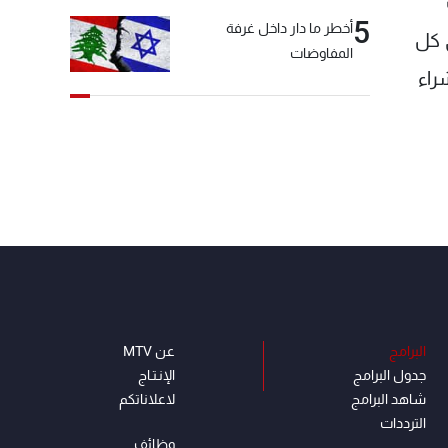
5
أخطر ما دار داخل غرفة
في كل
المفاوضات
راء
البرامج
عن MTV
جدول البرامج
الإنـتـاج
شاهد البرامج
لاعلاناتكم
الترددات
وظائف