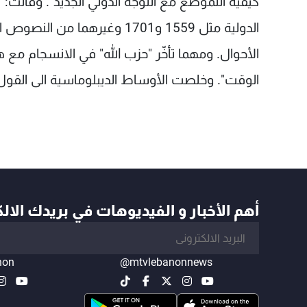
كيفية التموضع مع التوجه الدولي الجديد". وقالت: "
الدولية مثل 1559 و1701 وغيره
الأحوال. ومهما تأخّر "حزب الله" في الانسجام مع
الوقت". وخلصت الأوساط الديبلوماسية الى القول: "
أهم الأخبار و الفيديوهات في بريدك الال
non
@mtvlebanonnews