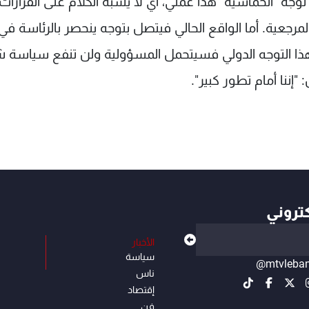
توجه "الخماسية" هذا عملي، أي لا يشبه الكلام على القرارات
ما من النصوص المرجعية. أما الواقع الحالي فيتصل بتوجه ينحصر بالرئاسة 
 هذا التوجه الدولي فسيتحمل المسؤولية ولن تنفع سياسة ش
إننا أمام تطور كبير".
كتروني
الأخبار
سياسة
@mtvleba
ناس
إقتصاد
فن