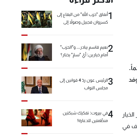
1
أنفاق "حزب الله" من البقاع إلى
كسروان فجبيل وصولاً إلى
المختارة... التفاصيل في نشرة
الأخبار بعد قليل
2
نعيم قاسم يبادر... و"الحزب"
أمام خيارين: أيّ "سمّ" يختار؟
اً.
وفد
3
الرئيس عون ردّ 4 قوانين إلى
مجلس النواب
4
في بيروت: تفكيك شبكتين
الخيار
منظّمتين للدعارة!
اف في