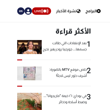
البرامج
نشرة الأخبار
LIVE
en
الأكثر قراءة
1
بعد الإنتقادات التي طالت
جسمها... جورجينا رودريغيز تخرج
عن صمتها
2
خاص موقع MTV بالصّورة:
أشرف دبّور ليس لاجئاً!
3
في بوداي: ١٦ خيمة "ماريجوانا"...
وضبط أسلحة وذخائر