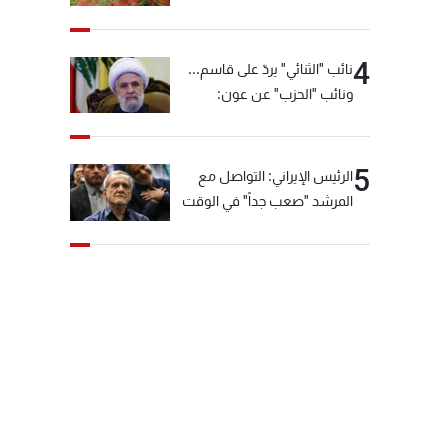
4
نائب "الثنائي" يردّ على قاسم...
ونائب "الحزب" عن عون:
"انشالله خير"
5
الرئيس الإيراني: التواصل مع
المرشد "صعب جداً" في الوقت
الحالي