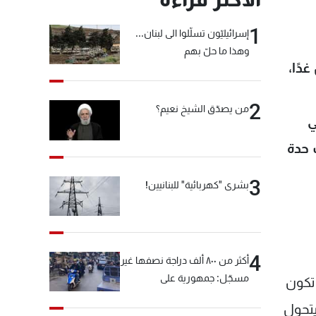
1
إسرائيليّون تسلّلوا الى لبنان...
وهذا ما حلّ بهم
دًا،
2
من يصدّق الشيخ نعيم؟
ي
 حدة
3
بشرى "كهربائية" للبنانيين!
4
أكثر من ٨٠٠ ألف دراجة نصفها غير
مسجّل: جمهورية على
تكون
"دولابَين"!
يتحول