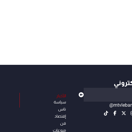
كتروني
الأخبار
سياسة
@mtvleba
ناس
إقتصاد
فن
منوعات