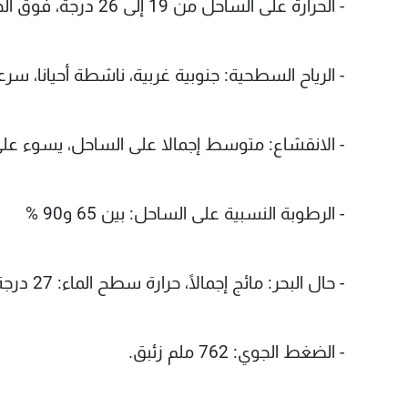
- الحرارة على الساحل من 19 إلى 26 درجة، فوق الجبال من 12 إلى 20 درجة، في الداخل من 10 الى 23 درجة.
- الرياح السطحية: جنوبية غربية، ناشطة أحيانا، سرعتها بين 15
- الانقشاع: متوسط إجمالا على الساحل، يسوء على 
- الرطوبة النسبية على الساحل: بين 65 و90 %
- حال البحر: مائج إجمالًا، حرارة سطح الماء: 27 درجة.
- الضغط الجوي: 762 ملم زئبق.