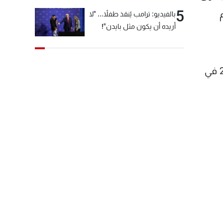
5
بالفيديو: ترامب يُنقذ طفلاً... "لا
أريده أن يكون مثل بايدن"!
ملاحظة: معدل درجات الحرارة لشهر تشرين الأوّل بين 21 و29 في بيروت، بين 13 و27 في زحلة وبين 20 و28 في