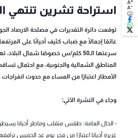
+
A
-
استراحة تشرين تنتهي الليل
A
توقعت دائرة التقديرات في مصلحة الارصاد الجوي
غائمًا إجمالًا مع ضباب كثيف أحيانًا على المر
سرعتها الـ50 كلم/س خصوصًا شمال الب
المناطق الشمالية والجنوبية، مع احتمال تسا
الأمطار اعتبارًا من المساء مع حدوث انفراجات
وجاء في النشرة الآتي:
- الحال العامة: طقس متقلب وماطر أحيانا يسيط
غزيرة أحيانا اعتبارًا من فجر يوم غد الخميس ترا