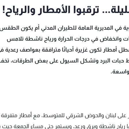
ة... ترقبوا الأمطار والرياح!
ة في المديرية العامة للطيران المدني أم يكون الطقس غ
تفعات وانخفاض في درجات الحرارة ورياح ناشطة تلامس
لاد، تهطل أمطار تكون غزيرة أحيانًا مترافقة بعواصف رعدية ف
قط حبات البرد وتشكل السيول على بعض الطرقات، تخف
 واسعة.
ر على لبنان والحوض الشرقي للمتوسط، مع أمطار متفرقة 
فقها رياح ناشطة وبرق ورعد، ويستمر حتى مساء الجمعة حيث 