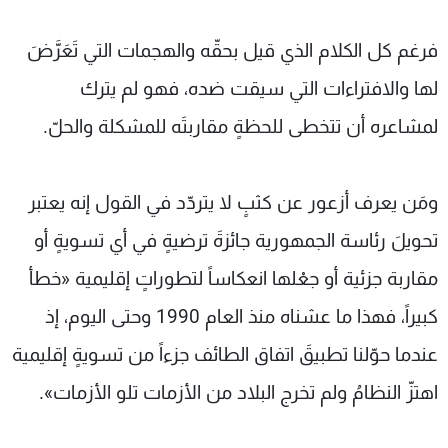
فرغم كل الكلام الذي قيل بحقّه والهجمات التي تَعَرَّضَ
لها والافتراءات التي سيقت ضده، فهو لم يترك
لمشاعره أن تتخطى للحظةٍ مقاربتَه للمشكلة والحلّ.
ومَن يعرف أزعور عن كثبٍ لا يتردّد في القول إنه يعتبر
تحويلَ رئاسة الجمهورية جائزةَ ترضيةٍ في أي تسويةٍ أو
مقاربة جزئية أو جعْلها انعكاساً لتطوراتٍ إقليمية «خطأ
كبيراً، فهذا ما عشناه منذ العام 1990 وحتى اليوم، إذ
عندما حوّلنا تطبيقَ اتفاق الطائف جزءاً من تسويةٍ إقليمية
اهتزّ النظامُ ولم تخرج البلاد من الأزمات تلو الأزمات».