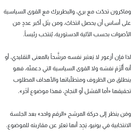
وماكرون تحدّث مع بري، والبطريرك مع القوى السياسية
على أساس أن يحصل انتخابٌ، ومن ينَل أكبر عددٍ من
الأصوات بحسب الآلية الدستورية، يُنتخب رئيساً.
لذا فإن أزعور لا يَعتبر نفسه مرشَّحاً بالمعنى التقليدي، أو
أنه أَلْزَمَ نفسَه ولا القوى السياسية التي دعمتْه، فهو
ينطلق من الظروف ومتطلّباتها والأهداف المطلوب
تحقيقها «أما الفشل أو النجاح، فهذا موضوع آخَر».
ومَن ينظر إلى حركة المرشح «الرقم واحد» بعد الجلسة
الانتخابية في يونيو، يَجِد أنها تعبّر عن مقاربته للموضوع.