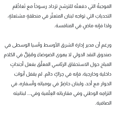
الموجبةُ التي دفعتْه للترشح تزداد رسوخاً مع تَعاظُم
التحدياتِ التي تواجه لبنان المتعثّر في منطقةٍ مشتعلةٍ،
ولذا فإنه ماضٍ في المنافسة.
ورغم أن مدير إدارة الشرق الأوسط وآسيا الوسطى في
صندوق النقد الدولي لا يهوى الضوضاءَ ومُقِلٌّ في الكلام
المباح حول الاستحقاق الرئاسي المعلَّق بفعل أجنداتٍ
داخلية وخارجية، فإنه في حِراكٍ دائم. لم يقفل أبوابَ
الحوار مع أحد، ولبنان حاضِرٌ في يومياته وأسفاره، في
التزامِه الوطني وفي مقارباته العِلْمية وفي... لبنانيته
الصافية.