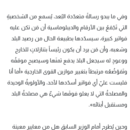
وفي ما يبدو رسالةً متعدّدة البُعد، يُسمع من الشخصيةِ
التي تَجْمَعُ بين الأرقام والديبلوماسية أن مَن تكن عليه
فواتير كبيرة، سيسدّدها بطبيعة الحال من رصيد البلد
وشعبه، وأن مَن يرد أن يكون رئيساً بتنازلاتٍ للخارج
ووعودٍ له سيجعل البلدَ يدفع ثمنَها وسيصبح موقفُه
وتَمَوْضُعُه مرتبطاً بتغيير موازين القوى الخارجية «أما أنا
فليست عليّ أي فواتير أسدّدها لأحد، والأولويةُ الوحيدة
والمصلحةُ التي لا يعلو فوقَها شيءٌ هي مصلحةُ البلد
ومستقبل أبنائه».
وحين يُطرح أمام الوزير السابق هل من معايير معينة