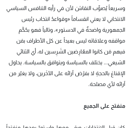
وسريعاً يُصوِّب النقاشَ لأن في رأيه التنافس السياسي
الانتخابي لا يعني انقساماً «وقواعدُ انتخاب رئيس
الجمهورية واضحةٌ في الدستور»، وتالياً فهو بحُكْم
مواقفه وعلاقاته ليس بعيداً عن كل الأطراف بمَن
فيهم مَن كانوا المعُارِضين الشَرِسين له، أي الثنائي
الشيعي... يختلف بالسياسة ويتوافق بالسياسة. يحاول
الإقناعَ بالحجةِ لا بفرْض آرائه على الآخَرين، ولا يغيّر من
آرائه لأي مصلحة.
منفتح على الجميع
كان قبل الانتخابات، وبقي معها، واستمرّ بعدها، منفتحاً