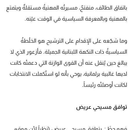
باتفاق الطائف، منفتحٌ، مسيرتُه المهنيةُ مستقلةٌ ويتمتع
بالمهنية وبالمعرفة السياسية في الوقت عيْنه.
وما شجّعه على الإقدام على الترشيح هو الخلْطةُ
السياسيةُ ذات النكهة اللبنانية الجميلة. فأزعور الذي لا
يبالغ حين يُنقل عنه أن القوى الوازنة التي دعمتْه كانت
لديها غالبية برلمانية، يوحي بأنه لو استُكملت الانتخابات
لكانت أوصلتْه رئيساً.
توافق مسيحي عريض
فهو حظَيَ بتوافقٍ مسيحي عريض (نظراً لأن موقع