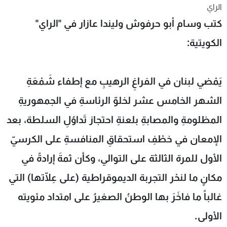
الراي
شاهد البرامج
كتب وسام أبو حرفوش وليندا عازار في "الراي"
الترددات
الكويتية:
عن MTV
وظائف
الإنـتـاج
تواصل معنا
لاعلاناتكم
شروط الإسـتخدام
يَمْضي لبنان في الفراغِ الرهيبِ مع إطفاء شَمْعَةِ
سياسة الخصوصية
الشهر الخامس عشر لخلوّ الرئاسةِ في الجمهوريةِ
المظلومةِ والمصابةِ بلعنةِ احتجاز تَداوُلِ السلطة، بعد
الإمعان في خطْفِ استحقاقِ المنافسةِ على الكرسيّ
الأول للمرة الثالثة على التوالي، وكأن ثمةَ إرادةً في
مكانٍ ما لنحْر التجربة الديموقراطية (على عِلّاتها) التي
غالباً ما فاخَرَ بها الوطنُ الصغيرُ على امتداد مئويته
الأولى.