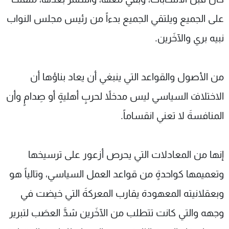
على الجميع ويلتقي الجميع بدءاً من رئيس مجلس النواب
نبيه بري والآخَرين.
من الأصول والقواعد التي ينبغي أن يعاد بناؤها أن
الاختلافَ السياسي ليس مدخلاً لحربٍ أهليةٍ أو صِدامٍ وأن
المنافسةَ لا تعني انقساماً.
إنها من المعادلات التي يحرص أزعور على ترسيخها
وتعميمها كواحدةٍ من قواعد العمل السياسي، وتالياً هو
وبعقلانيته المعهودة يقارب المعركةَ التي خيضت في
وجهه والتي كانت تتطلب من الآخَرين شدَّ العصَب لتبرير