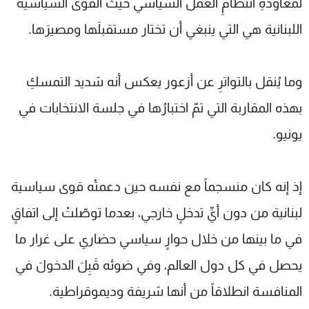
لمعاودةِ انتظامِ العمل السياسي حيث القوى السياسية
اللبنانية هي التي ينبغي أن تختار مستقبلَها ومصيرَها.
وما يُنقل بالتواترِ عن أزعور يعكس أنه شديد التمسكِ
بهذه المقاربة التي تمّ اختبارُها في جلسة الانتخابات في
يونيو.
إذ إنه كان منسجماً مع نفسه حين دعمتْه قوى سياسية
لبنانية من دون أيِّ تدخلٍ خارجي، بعدما توصّلتْ إلى اتفاقٍ
في ما بينها من خلال حوارٍ سياسي حضاري على غرار ما
يحصل في كل دول العالم، وفي ضوئه قَبِلَ الدخولَ في
المنافسة انطلاقاً من أنها شريفة وديموقراطية.