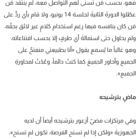
فهو، بحسب مَن تسنى لهم التواصل معه، لم ينتقد مَن
عطّلوا الدورةَ الثانيةَ لجلسة 14 يونيو، ولا قام بأي ردٍّ على
مَن كان ينافسه فيها رغم استخدام كلامٍ غير لائق بحقّه،
ولم يحاول حتى استمالةَ أي طرفٍ إلا بحسب اقتناعاته،
وهو غالباً ما يُسمع يقول «أنا بطبيعتي منفتحٌ على
الجميع وأحاور الجميعَ كما كنتُ دائماً، وعُدْتُ لمحاورةِ
الجميع».
ماضٍ بترشيحه
وفي مرتكزات مضيّ أزعور بترشيحه أيضاً أن لديه
الجهوزيةَ «ولكن إذا لم تسنح الفرصة، تكون لم تسنح»،