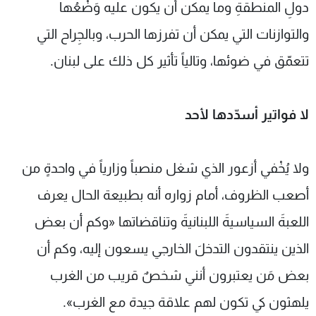
دولِ المنطقةِ وما يمكن أن يكون عليه وَضْعُها
والتوازنات التي يمكن أن تفرزها الحرب، وبالجِراح التي
تتعمّق في ضوئها، وتالياً تأثير كل ذلك على لبنان.
لا فواتير أسدّدها لأحد
ولا يُخْفي أزعور الذي شغل منصباً وزارياً في واحدةٍ من
أصعب الظروف، أمام زواره أنه بطبيعة الحال يعرف
اللعبةَ السياسيةَ اللبنانيةَ وتناقضاتها «وكم أن بعض
الذين ينتقدون التدخلَ الخارجي يسعون إليه، وكم أن
بعض مَن يعتبرون أنني شخصٌ قريب من الغرب
يلهثون كي تكون لهم علاقة جيدة مع الغرب».