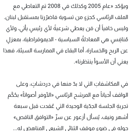
ويؤكد «عام 2005 وكذلك في 2008 تم التعاطي مع
الملف الرئاسي كجزءٍ من تسوية فاضرّرنا بمستقبل لبنان.
وليس خافياً أن مَن يعطي شرعيةً لأي رئيسٍ يأتي، ولأي
مُنافِسٍ هي المعادلةُ السياسية - الديموقراطية، بمعزلٍ
عن الربح والخسارة، أما البقاء في الممارسة السيئة، فهذا
يعني أن الأسوأ ينتظرنا».
في المكاشفاتِ التي لا بدّ منها في دردشاتٍ، وعلى
الواقف أحياناً مع المرشح الرئاسي «الأوفر أصواتاً» بحُكْم
تجربةِ الجلسة الجدّية الوحيدة التي عُقدت قبل سبعة
أشهر ونيف، يُسأل أزعور عن سرِّ «التوافق الناقص»
حوله في ضوء موقف الثنائي الشيعي المناهض له...