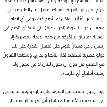
وبحسب هؤلاء فإن وحدَه رئيسٌ بهذه المرتكزات «يمكنه
إخراج لبنان من العزلة»، وذلك بمعزل عن الظروف التي
«ربما تكون تَغَيَّرَتْ ولكن لم يتّضح كيف وفي أي اتجاه»
وبمعزل عن التسوية (لحرب غزة) التي لا بدّ أن تنضج في
النهاية «فلبنان لا يُخْرِجُه من هذه الأزمة المصيرية إلا
رئيس يرعى مساراً يقوم على تفعيل القدرة على بناء
دولةٍ عصرية تستعيد ثقةَ أبنائها والخارج، ويمكنها التعاونُ
مع الجميع من دون أن يكون لبنان لا في محورٍ ولا
رهينةَ أطماعِ أي طرف».
وبدا أزعور بحسب مَن التقوه، على درايةٍ وثيقةٍ بما يحصل
في المنطقة بحُكْم عمله، ملمّاً بتأثير الأزمة الراهنة على