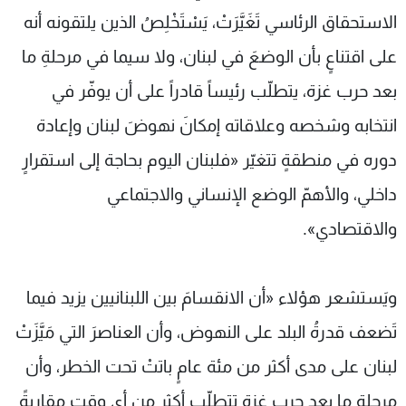
الاستحقاق الرئاسي تَغَيَّرَتْ، يَسْتَخْلِصُ الذين يلتقونه أنه
على اقتناعٍ بأن الوضعَ في لبنان، ولا سيما في مرحلةِ ما
بعد حرب غزة، يتطلّب رئيساً قادراً على أن يوفّر في
انتخابه وشخصه وعلاقاته إمكانَ نهوضَ لبنان وإعادة
دوره في منطقةٍ تتغيّر «فلبنان اليوم بحاجة إلى استقرارٍ
داخلي، والأهمّ الوضع الإنساني والاجتماعي
والاقتصادي».
ويَستشعر هؤلاء «أن الانقسامَ بين اللبنانيين يزيد فيما
تَضعف قدرةُ البلد على النهوض، وأن العناصرَ التي مَيَّزَتْ
لبنان على مدى أكثر من مئة عامٍ باتتْ تحت الخطر، وأن
مرحلة ما بعد حرب غزة تتطلّب أكثر من أي وقتٍ مقاربةً