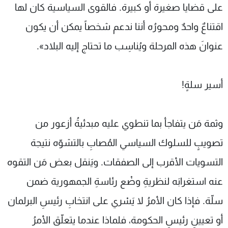
على قضايا صغيرة أو كبيرة. فالقوى السياسية كان لها
اقتناعٌ واحدٌ ومحورُه أننا ندعم شخصاً يمكن أن يكون
عنوانَ هذه المرحلة ويُناسِب ما تحتاج إليه البلاد».
أسير سلةٍ!
وثمة مَن يتفاجأ بما تنطوي عليه مبدئيةُ أزعور من
تصويبٍ للسلوك السياسي المُصابِ بالتشوّه نتيجة
التسويات الأقرب إلى الصفقات. ويَنقل بعض مَن التقوه
عنه استغرابَه لنظريةِ وضْع رئاسةِ الجمهورية ضمن
سلّة. فإذا كان الأمرُ لا يَسْري على انتخابِ رئيسِ البرلمان
أو تعيينِ رئيسِ الحكومة، فلماذا عندما يتعلّق الأمرُ