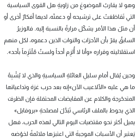
وهو لا يقاربُ الموضوعَ من زاويةِ هل القوى السياسية
التي تَقاطَعَتْ على ترشيحه أو دعمتْه، لديها أفكارٌ أخرى أو
أن مثلَ هذا الأمر يشكّل مرارةً بالنسبة إليه. فالوزيرُ
السابقُ يقرّ بأن الأحزابَ والنوابَ الذين دعموه، لكل منهم
استقلاليته وقراره «وأنا لا أُلزِم أحداً ولستُ مُلْتَزِماً بأحد».
وحين يُقال أمام سليلِ العائلةِ السياسيةِ والذي لا يُشْبِهُ
ما هي عليه «الألاعيب الآن»إنه بعد حرب غزة وتداعياتها
المتدحْرجة والكلام عن المقايضات المحتمَلة فإن الظرفَ
الذي يحوط بالملف الرئاسي تَبَدَّلَ لمصلحةِ «بروفايل»
يميل أكثر نحو مقتضيات اليوم التالي لهذه الحرب، فهل
يَعتبر أن الأسبابَ الموجبةَ التي اعتبرَها ملائمةً لخوْضه