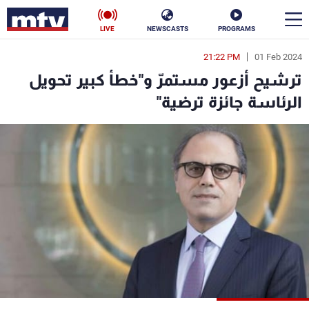
LIVE
NEWSCASTS
PROGRAMS
21:22 PM
01 Feb 2024
en
ترشيح أزعور مستمرّ و"خطأ كبير تحويل
الأخبار
الرئاسة جائزة ترضية"
سياسة
ناس
إقتصاد
فن
منوعات
رياضة
كأس العالم
البرامج
جدول البرامج