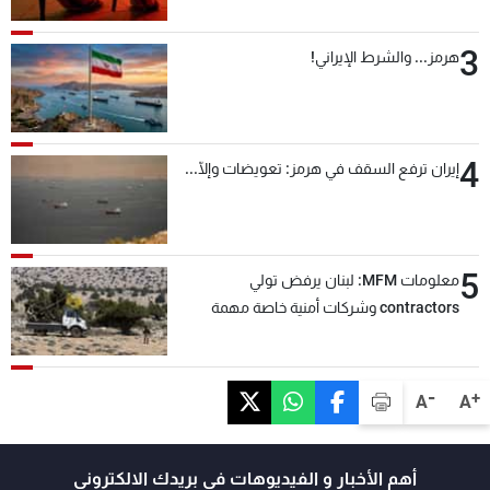
3
هرمز... والشرط الإيراني!
4
إيران ترفع السقف في هرمز: تعويضات وإلّا...
5
معلومات MFM: لبنان يرفض تولي
contractors وشركات أمنية خاصة مهمة
التحقق من نزع سلاح "حزب الله"
-
+
A
A
أهم الأخبار و الفيديوهات في بريدك الالكتروني