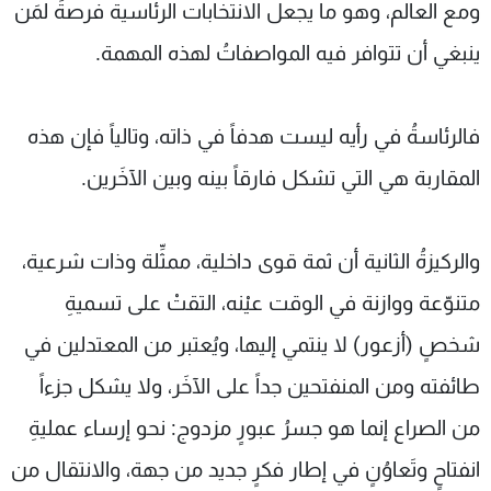
ومع العالم، وهو ما يجعل الانتخابات الرئاسية فرصةً لمَن
ينبغي أن تتوافر فيه المواصفاتُ لهذه المهمة.
فالرئاسةُ في رأيه ليست هدفاً في ذاته، وتالياً فإن هذه
المقاربة هي التي تشكل فارقاً بينه وبين الآخَرين.
والركيزةُ الثانية أن ثمة قوى داخلية، ممثِّلة وذات شرعية،
متنوّعة ووازنة في الوقت عيْنه، التقتْ على تسميةِ
شخصٍ (أزعور) لا ينتمي إليها، ويُعتبر من المعتدلين في
طائفته ومن المنفتحين جداً على الآخَر، ولا يشكل جزءاً
من الصراع إنما هو جسرُ عبورٍ مزدوج: نحو إرساء عمليةِ
انفتاحٍ وتَعاوُنٍ في إطار فكرٍ جديد من جهة، والانتقال من