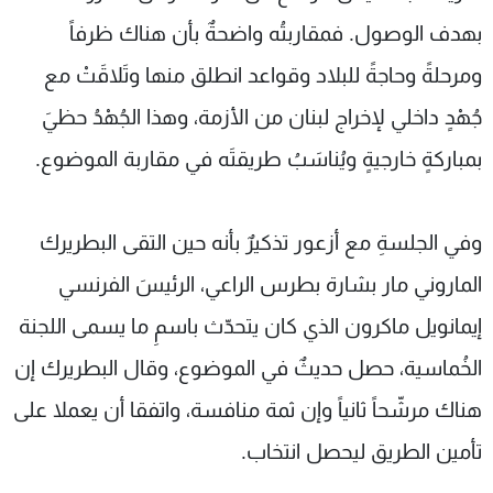
بهدف الوصول. فمقاربتُه واضحةٌ بأن هناك ظرفاً
ومرحلةً وحاجةً للبلاد وقواعد انطلق منها وتَلاقَتْ مع
جُهْدٍ داخلي لإخراج لبنان من الأزمة، وهذا الجُهْدُ حظيَ
بمباركةٍ خارجيةٍ ويُناسَبُ طريقتَه في مقاربة الموضوع.
وفي الجلسةِ مع أزعور تذكيرٌ بأنه حين التقى البطريرك
الماروني مار بشارة بطرس الراعي، الرئيسَ الفرنسي
إيمانويل ماكرون الذي كان يتحدّث باسمِ ما يسمى اللجنة
الخُماسية، حصل حديثٌ في الموضوع، وقال البطريرك إن
هناك مرشّحاً ثانياً وإن ثمة منافسة، واتفقا أن يعملا على
تأمين الطريق ليحصل انتخاب.