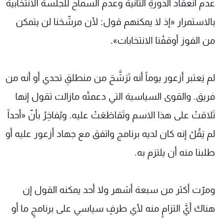
عدم انعقاد الدورةِ الثانية وعدم السماح للجلسة الانتخابية
بالاستمرار «إذ لا يمكنهم قول: لأن مرشّحَنا لن يتمكن
من الفوز أوقفْنا الانتخابات».
لم يَعتبر أزعور يوماً أنه تَرَشَّحَ من منطلقِ تحدي أو أنه من
فريق. والقوى السياسية التي دعمتْه مازالت تقول إنها
تَلاقتْ على هذا الاسم وتَقاطَعَتْ عليه. ويُفاخِرُ بأنّ «أحداً
لم يَقُلْ إنه كان لديه برنامج واتفق مع جهاد أزعور عليه أو
طلبنا منه أن يلتزم به.
ومرّت أكثر من سبعة أشهر ولا أحد يمكنه القول إن
هناك أيَّ التزامٍ منه لأي طرفٍ سياسي على برنامجٍ ما أو