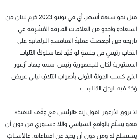
قبل نحو سبعة أشهر، أي في يونيو 2023 حُرم لبنان من
استعادةِ واحدةٍ من العلامات الفارقة المُشْرِقة في
تاريخه حين أُجهضتْ عمليةُ المنافسةِ البرلمانية على
انتخابِ رئيسٍ في جلسةٍ لو قُيِّدَ لها سلوكُ الآليات
الدستورية لَكان للجمهورية رئيس اسمه جهاد أزعور
الذي كسب الجولةَ الأولى بأصواتِ ائتلافٍ نيابي عريض
وَجَدَ فيه الرجلَ المُناسِب.
لا يروق لأزعور القول إنه «الرئيس مع وقْف التنفيذ»،
فهو يسلّم بالواقع السياسي واللا دستوري من دون أن
يستسلمَ له ومن دون أن يحيدَ عن اقتناعاته. فالأسبابُ