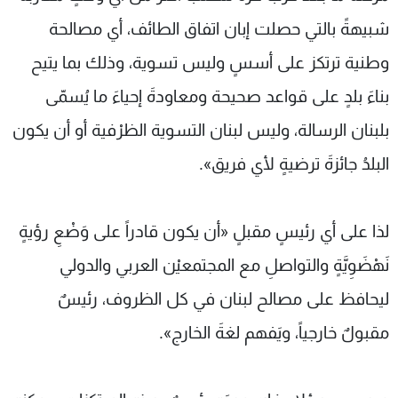
شبيهةً بالتي حصلت إبان اتفاق الطائف، أي مصالحة
وطنية ترتكز على أسسٍ وليس تسوية، وذلك بما يتيح
بناءَ بلدٍ على قواعد صحيحة ومعاودةَ إحياءَ ما يُسمّى
بلبنان الرسالة، وليس لبنان التسوية الظرْفية أو أن يكون
البلدُ جائزةَ ترضيةٍ لأي فريق».
لذا على أي رئيسٍ مقبلٍ «أن يكون قادراً على وَضْعِ رؤيةٍ
نَهْضَوِيَّةٍ والتواصلِ مع المجتمعيْن العربي والدولي
ليحافظ على مصالح لبنان في كل الظروف، رئيسٌ
مقبولٌ خارجياً، ويَفهم لغةَ الخارج».