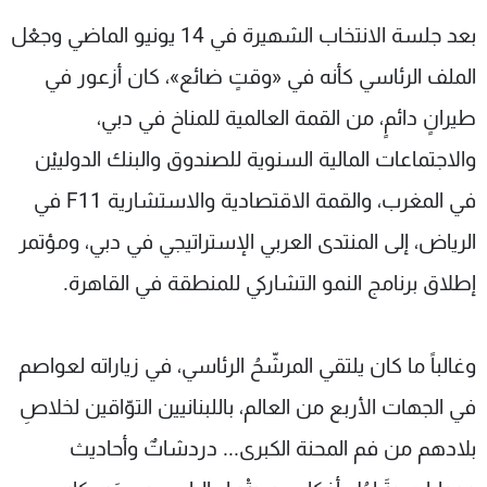
بعد جلسة الانتخاب الشهيرة في 14 يونيو الماضي وجعْل
الملف الرئاسي كأنه في «وقتٍ ضائع»، كان أزعور في
طيرانٍ دائمٍ، من القمة العالمية للمناخ في دبي،
والاجتماعات المالية السنوية للصندوق والبنك الدولييْن
في المغرب، والقمة الاقتصادية والاستشارية F11 في
الرياض، إلى المنتدى العربي الإستراتيجي في دبي، ومؤتمر
إطلاق برنامج النمو التشاركي للمنطقة في القاهرة.
وغالباً ما كان يلتقي المرشّحُ الرئاسي، في زياراته لعواصم
في الجهات الأربع من العالم، باللبنانيين التوّاقين لخلاصِ
بلادهم من فم المحنة الكبرى... دردشاتٌ وأحاديث