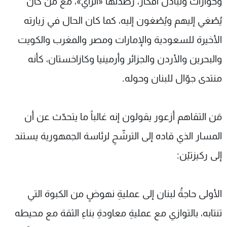
وحوارات وتَبادُل أفكار، رصدتْها «الراي»، مع مَن كان
يُصْغي إليهم ويُصْغون إليه، كما كان الحال في زيارته
الأخيرة للسعودية والإمارات ومصر والمغرب والكويت
والبحرين والأردن والجزائر وأرمينيا وكازاخستان، كأنه
منتدى جوّال للبنان وحوله.
مَن التقاهم أزعور يقولون إنه غالباً ما يتحدّث عن أن
المسار الذي قاده إلى الترشّحِ لرئاسة الجمهورية يستند
إلى ركيزتيْن:
الأولى حاجةُ لبنان إلى عمليةِ نهوضٍ من الكبوة التي
تنتابه، بالتوازي مع عمليةِ معاودةِ بناءِ الثقة مع محيطه