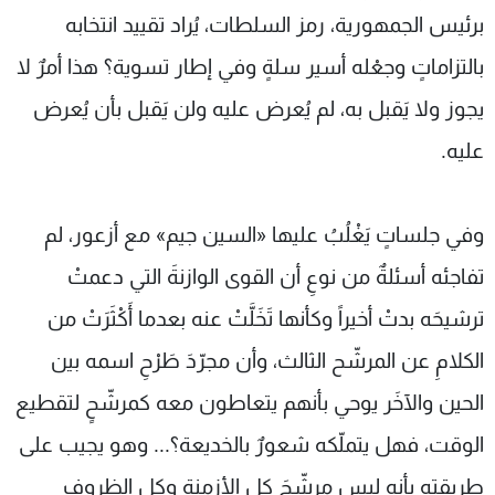
برئيس الجمهورية، رمز السلطات، يُراد تقييد انتخابه
بالتزاماتٍ وجعْله أسير سلةٍ وفي إطار تسوية؟ هذا أمرٌ لا
يجوز ولا يَقبل به، لم يُعرض عليه ولن يَقبل بأن يُعرض
عليه.
وفي جلساتٍ يَغْلُبُ عليها «السين جيم» مع أزعور، لم
تفاجئه أسئلةٌ من نوعِ أن القوى الوازنةَ التي دعمتْ
ترشيحَه بدتْ أخيراً وكأنها تَخَلَّتْ عنه بعدما أَكْثَرَتْ من
الكلامِ عن المرشّح الثالث، وأن مجرّدَ طَرْحِ اسمه بين
الحين والآخَر يوحي بأنهم يتعاطون معه كمرشّحٍ لتقطيع
الوقت، فهل يتملّكه شعورٌ بالخديعة؟... وهو يجيب على
طريقته بأنه ليس مرشّحَ كل الأزمنة وكل الظروف