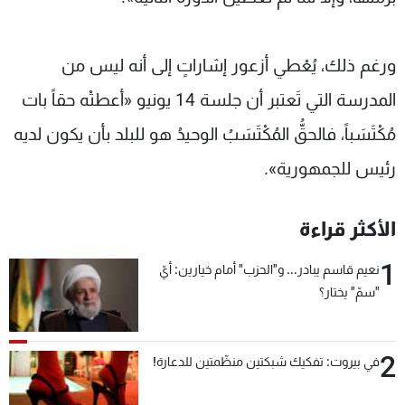
ورغم ذلك، يُعْطي أزعور إشاراتٍ إلى أنه ليس من
المدرسة التي تَعتبر أن جلسة 14 يونيو «أعطتْه حقاً بات
مُكْتَسَباً، فالحقُّ المُكْتَسَبُ الوحيدُ هو للبلد بأن يكون لديه
رئيس للجمهورية».
الأكثر قراءة
1
نعيم قاسم يبادر... و"الحزب" أمام خيارين: أيّ
"سمّ" يختار؟
2
في بيروت: تفكيك شبكتين منظّمتين للدعارة!