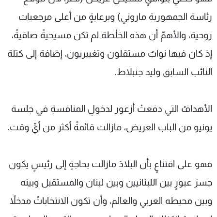
رئاسة الجمهورية ماروني) وبرعايةٍ من أعلى مرجعيات
روحية، والأهمّ أن هذه الخلْطة لم تكن مسيحيةً صافيةً،
إذ كان فيها نوابٌ مستقلون وتغييريون، إضافة إلى كتلة
النائب السابق وليد جنبلاط.
الأهدافُ التي دفعتْ أزعور لدخولِ المنافسةِ في جلسة
يونيو من الباب العريض، مازالت قائمةً أكثر من أيِّ وقت.
فهو على اقتناعٍ بأن البلادَ مازالت بحاجةٍ إلى رئيسٍ يكون
جسرَ عبورٍ بين اللبنانيين وبين لبنان والمستقبل وبينه
وبين محيطه العربي والعالم، وأن تكون الانتخاباتُ مدخلاً