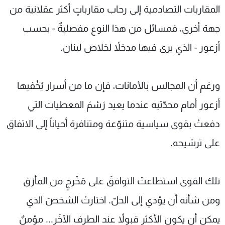
المقاربات التصادمية إلى رحاب مقارباتٍ أكثر عقلانية من
جهة أخرى، فمسائل من هذا النوع مفصليةٌ - بحسب
أزعور - الذي يرى فيها مدخلاً لخلاص لبنان.
ورغم أن المجالس بالأمانات، فإن ما من أسرار يُخْفيها
أزعور أمام محدّثيه عندما يعيد رَسْمَ المعطيات التي
دفعتْ بقوى سياسية متنوّعة ومتنافرة أحياناً إلى الاتفاق
على ترشيحه.
تلك القوى استطاعتْ التوافقَ على مَخْرجٍ من المأزق
ومن شأنه أن يؤدي إلى الحلّ. اختارتْ الشخصَ الذي
يمكن أن يكون الأكثر قبولاً عند الطرف الآخَر... مؤمنٌ