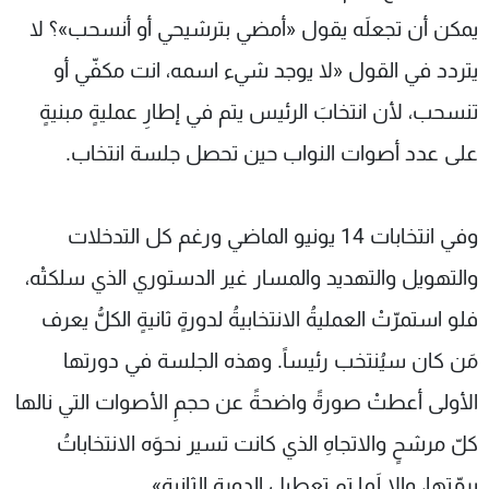
يمكن أن تجعلَه يقول «أمضي بترشيحي أو أنسحب»؟ لا
يتردد في القول «لا يوجد شيء اسمه، انت مكفّي أو
تنسحب، لأن انتخابَ الرئيس يتم في إطارِ عمليةٍ مبنيةٍ
على عدد أصوات النواب حين تحصل جلسة انتخاب.
وفي انتخابات 14 يونيو الماضي ورغم كل التدخلات
والتهويل والتهديد والمسار غير الدستوري الذي سلكتْه،
فلو استمرّتْ العمليةُ الانتخابيةُ لدورةٍ ثانيةٍ الكلُّ يعرف
مَن كان سيُنتخب رئيساً. وهذه الجلسة في دورتها
الأولى أعطتْ صورةً واضحةً عن حجمِ الأصوات التي نالها
كلّ مرشحٍ والاتجاهِ الذي كانت تسير نحوَه الانتخاباتُ
برمّتها، وإلا لَما تم تعطيل الدورة الثانية».