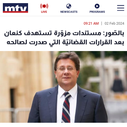
LIVE
NEWSCASTS
PROGRAMS
09:21 AM
02 Feb 2024
en
بالصّور: مستندات مزوّرة تستهدف كنعان
الأخبار
بعد القرارات القضائيّة التي صدرت لصالحه
سياسة
ناس
إقتصاد
فن
منوعات
رياضة
كأس العالم
البرامج
جدول البرامج