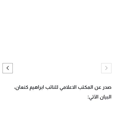
شاهد البرامج
الترددات
عن MTV
وظائف
الإنـتـاج
تواصل معنا
لاعلاناتكم
شروط الإسـتخدام
سياسة الخصوصية
صدر عن المكتب الاعلامي للنائب ابراهيم كنعان،
البيان الآتي: