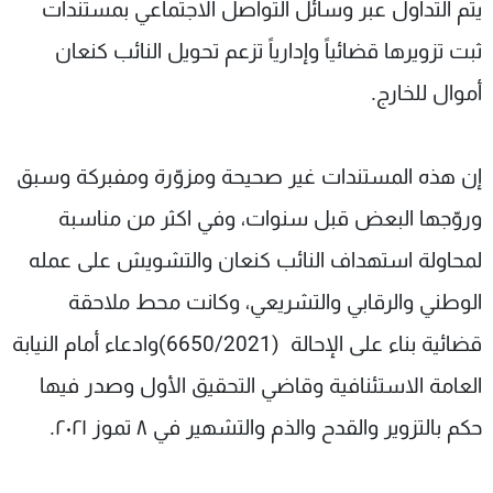
يتم التداول عبر وسائل التواصل الاجتماعي بمستندات
ثبت تزويرها قضائياً وإدارياً تزعم تحويل النائب كنعان
أموال للخارج.
إن هذه المستندات غير صحيحة ومزوّرة ومفبركة وسبق
وروّجها البعض قبل سنوات، وفي اكثر من مناسبة
لمحاولة استهداف النائب كنعان والتشويش على عمله
الوطني والرقابي والتشريعي، وكانت محط ملاحقة
قضائية بناء على الإحالة (6650/2021)وادعاء أمام النيابة
العامة الاستئنافية وقاضي التحقيق الأول وصدر فيها
حكم بالتزوير والقدح والذم والتشهير في ٨ تموز ٢٠٢١.