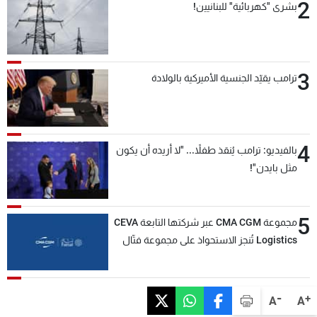
2
بشرى "كهربائية" للبنانيين!
3
ترامب يقيّد الجنسية الأميركية بالولادة
4
بالفيديو: ترامب يُنقذ طفلاً... "لا أريده أن يكون
مثل بايدن"!
5
مجموعة CMA CGM عبر شركتها التابعة CEVA
Logistics تُنجز الاستحواذ على مجموعة فتّال
-
+
A
A