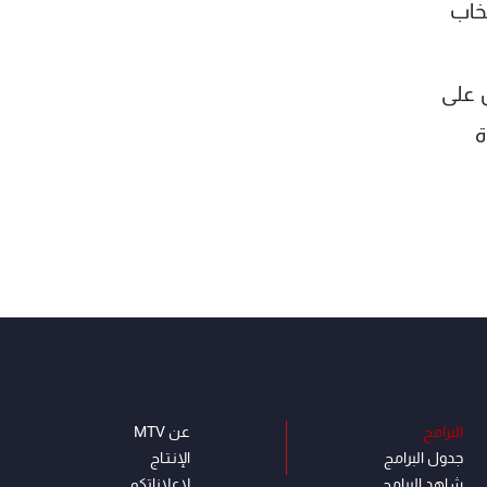
خاب
س على
ة
البرامج
عن MTV
جدول البرامج
الإنـتـاج
شاهد البرامج
لاعلاناتكم