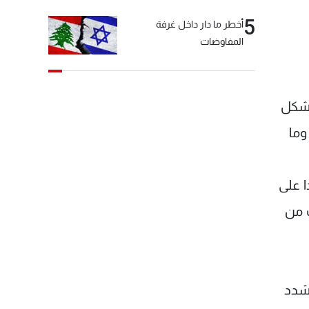
5
أخطر ما دار داخل غرفة
المفاوضات
بشكل
وما
ا على
ت من
يشدد