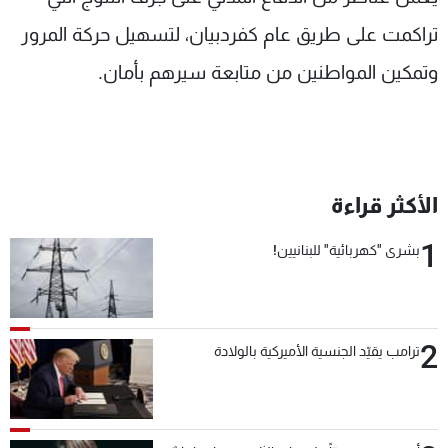
شاهد البرامج
تراكمت على طريق عام كفردبيان، لتسهيل حركة المرور
الترددات
وتمكين المواطنين من متابعة سيرهم بأمان.
عن MTV
وظائف
الإنـتـاج
تواصل معنا
لاعلاناتكم
شروط الإسـتخدام
سياسة الخصوصية
الأكثر قراءة
1
بشرى "كهربائية" للبنانيين!
2
ترامب يقيّد الجنسية الأميركية بالولادة