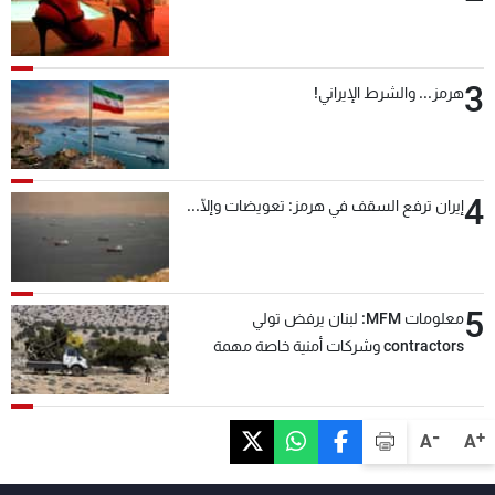
3
هرمز... والشرط الإيراني!
4
إيران ترفع السقف في هرمز: تعويضات وإلّا...
5
معلومات MFM: لبنان يرفض تولي
contractors وشركات أمنية خاصة مهمة
التحقق من نزع سلاح "حزب الله"
-
+
A
A