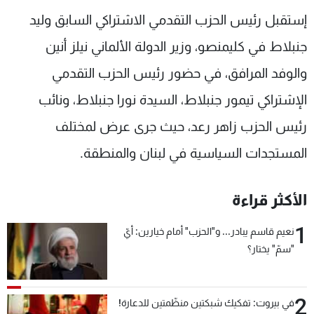
شاهد البرامج
إستقبل رئيس الحزب التقدمي الاشتراكي السابق وليد
الترددات
جنبلاط في كليمنصو، وزير الدولة الألماني نيلز أنين
والوفد المرافق، في حضور رئيس الحزب التقدمي
عن MTV
وظائف
الإنـتـاج
تواصل معنا
الإشتراكي تيمور جنبلاط، السيدة نورا جنبلاط، ونائب
لاعلاناتكم
شروط الإسـتخدام
رئيس الحزب زاهر رعد، حيث جرى عرض لمختلف
سياسة الخصوصية
المستجدات السياسية في لبنان والمنطقة.
الأكثر قراءة
1
نعيم قاسم يبادر... و"الحزب" أمام خيارين: أيّ
"سمّ" يختار؟
2
في بيروت: تفكيك شبكتين منظّمتين للدعارة!