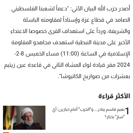
شاهد البرامج
أصدر حزب الله البيان الآتي: "دعماً لشعبنا الفلسطيني
الترددات
الصامد في قطاع غزة وإسناداً لمقاومته الباسلة
‌‌‌‏والشريفة، ورداً على ‏استهداف القرى خصوصا الاعتداء
عن MTV
وظائف
الإنـتـاج
تواصل معنا
الأخير على مدينة النبطية استهدف مجاهدو المقاومة
لاعلاناتكم
شروط الإسـتخدام
الإسلامية ‏في الساعة (11:00) مساء الخميس 8-2-
سياسة الخصوصية
2024 مقر قيادة لواء المشاة الثاني في ‏قاعدة عين زيتيم
بعشرات من صواريخ الكاتيوشا".
الأكثر قراءة
1
نعيم قاسم يبادر... و"الحزب" أمام خيارين: أيّ
"سمّ" يختار؟