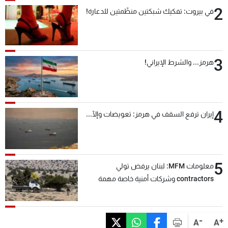
2
في بيروت: تفكيك شبكتين منظّمتين للدعارة!
3
هرمز... والشرط الإيراني!
4
إيران ترفع السقف في هرمز: تعويضات وإلّا...
5
معلومات MFM: لبنان يرفض تولي
contractors وشركات أمنية خاصة مهمة
التحقق من نزع سلاح "حزب الله"
-
+
A
A