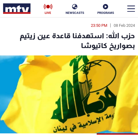
LIVE
NEWSCASTS
PROGRAMS
23:50 PM
08 Feb 2024
en
حزب الله: استهدفنا قاعدة عين زيتيم
الأخبار
بصواريخ كاتيوشا
سياسة
ناس
إقتصاد
فن
منوعات
رياضة
كأس العالم
البرامج
جدول البرامج