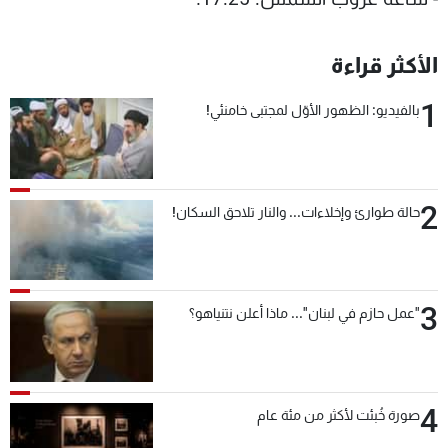
الأكثر قراءة
1
بالفيديو: الظهور الأوّل لمجتبى خامنئي!
2
حالة طوارئ وإخلاءات... والنار تلاحق السكان!
3
"عمل حازم في لبنان"... ماذا أعلن نتنياهو؟
4
صورة خُبئت لأكثر من مئة عام