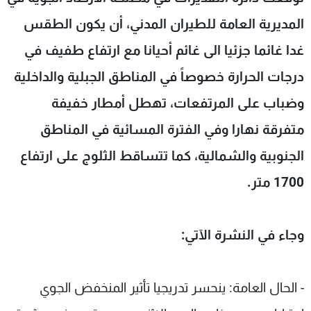
شاهد البرامج
المديرية العامة للطيران المدني، أن يكون الطقس
الترددات
غدا غائما جزئيا الى غائم أحيانا مع ارتفاع طفيف في
درجات الحرارة خصوصاً في المناطق الجبلية والداخلية
عن MTV
وظائف
الإنـتـاج
تواصل معنا
وضباب على المرتفعات، تهطل أمطار خفيفة
لاعلاناتكم
شروط الإسـتخدام
سياسة الخصوصية
متفرقة نهارا وفي الفترة المسائية في المناطق
الجنوبية والشمالية، كما تتساقط الثلوج على ارتفاع
1700 متر.
وجاء في النشرة الآتي:
- الحال العامة: ينحسر تدريجيا تأثير المنخفض الجوي