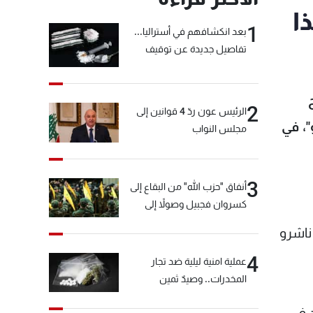
 هذا
1
بعد انكشافهم في أستراليا...
تفاصيل جديدة عن توقيف
"شبكة الكوكايين"
ضح
2
الرئيس عون ردّ 4 قوانين إلى
ا هي "العدو"، في
مجلس النواب
3
أنفاق "حزب الله" من البقاع إلى
كسروان فجبيل وصولاً إلى
المختارة... التفاصيل في نشرة
تامّ، زعم ناشرو
الأخبار بعد قليل
4
عملية امنية ليلية ضد تجار
المخدرات.. وصيدٌ ثمين
د في