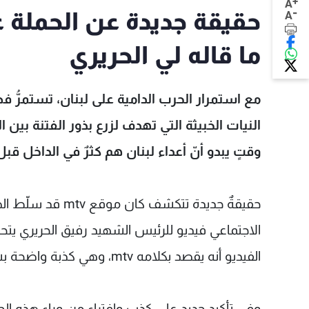
+
A
-
A
ما قاله لي الحريري
وقتٍ يبدو أنّ أعداء لبنان هم كثرٌ في الداخل قبل
حقيقةٌ جديدة تتكش
الفيديو أنه يقصد بكلامه mtv، وهي كذبة واضحة بشكلٍ لا لبس فيه.
وفي تأكيد جديد على كذب وافتراء من وراء هذه الح