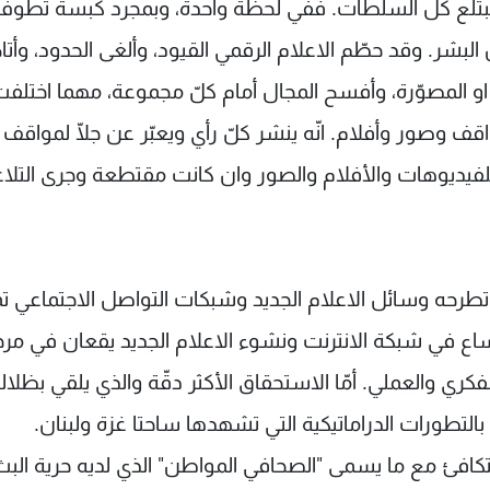
د تبتلع كل السلطات. ففي لحظة واحدة، وبمجرد كبسة تطوف
 البشر. وقد حطّم الاعلام الرقمي القيود، وألغى الحدود، وأتا
او المصوّرة، وأفسح المجال أمام كلّ مجموعة، مهما اختلف
قف وصور وأفلام. انّه ينشر كلّ رأي ويعبّر عن جلّا لمواقف
وللفيديوهات والأفلام والصور وان كانت مقتطعة وجرى التل
 تطرحه وسائل الاعلام الجديد وشبكات التواصل الاجتماعي ت
ساع في شبكة الانترنت ونشوء الاعلام الجديد يقعان في مرح
ري والعملي. أمّا الاستحقاق الأكثر دقّة والذي يلقي بظلال
التطورات الدراماتيكية التي تشهدها ساحتا غزة ولبنان.
تكافئ مع ما يسمى "الصحافي المواطن" الذي لديه حرية البث