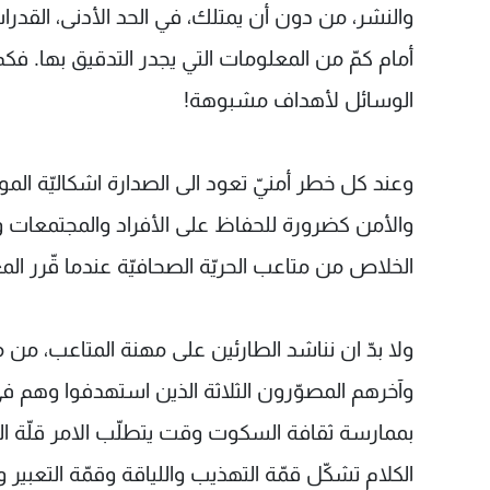
والنشر، من دون أن يمتلك، في الحد الأدنى، القدر
أمام كمّ من المعلومات التي يجدر التدقيق بها. ف
الوسائل لأهداف مشبوهة!
وعند كل خطر أمنيّ تعود الى الصدارة اشكاليّة الم
والأمن كضرورة للحفاظ على الأفراد والمجتمعات وا
الخلاص من متاعب الحريّة الصحافيّة عندما قّرر ا
ولا بدّ ان نناشد الطارئين على مهنة المتاعب، من م
وآخرهم المصوّرون الثلاثة الذين استهدفوا وهم في
بممارسة ثقافة السكوت وقت يتطلّب الامر قلّة الك
الكلام تشكّل قمّة التهذيب واللياقة وقمّة التعبير و