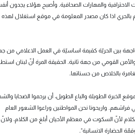
ات الاحترافية والمهارات الصحافية. وأصبح هؤلاء يجدون أن
كم بالحري اذا كان مصدر المعلومة في موقع استغلال لهذه
واجهة بين الحريّة كقيمة اساسيّة في العمل الاعلامي من جه
لأمن القومي من جهة ثانية. الحقيقة المرة أنّ لبنان استطا
لمغامرة بالخلاص من حسناتها.
وقع الخبرة الطويلة والباع الطويل، أن يرحموا الضحايا والش
 فراشهم. واريحونا نحن المواطنين وراعوا الشعور العام
لام لأنّ السكوت في معظم الأحيان أبلغ من الكلام، ولانّ ق
قمّة الحضارة الانسانية".