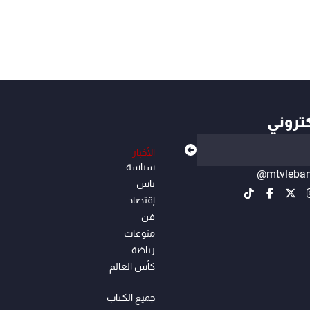
كتروني
الأخبار
سياسة
@mtvleba
ناس
إقتصاد
فن
منوعات
رياضة
كأس العالم
جميع الكـتاب