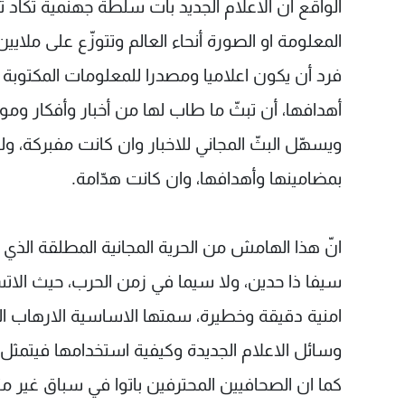
الواقع ان الاعلام الجديد بات سلطة جهنّمية تكا
المعلومة او الصورة أنحاء العالم وتتوزّع على ملايين
فرد أن يكون اعلاميا ومصدرا للمعلومات المكتوبة 
أهدافها، أن تبثّ ما طاب لها من أخبار وأفكار وموا
ويسهّل البثّ المجاني للاخبار وان كانت مفبركة، 
بمضامينها وأهدافها، وان كانت هدّامة.
انّ هذا الهامش من الحرية المجانية المطلقة الذي
سيفا ذا حدين، ولا سيما في زمن الحرب، حيث الات
امنية دقيقة وخطيرة، سمتها الاساسية الارهاب الفك
وسائل الاعلام الجديدة وكيفية استخدامها فيتمثل ب
كما ان الصحافيين المحترفين باتوا في سباق غير م