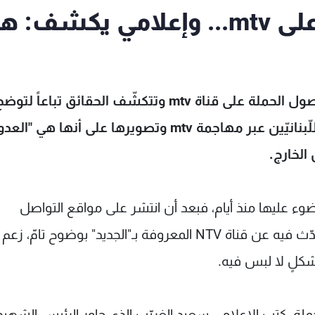
حقيقة جديدة عن الحملة على mtv... وإعلامي يكشف:
مع استمرار الحرب الدامية على لبنان، تستمرُّ فصول الحملة على قناة mtv وتتكشّف الحقائق تباعاً لتو
النيات الخبيثة التي تهدف لزرع بذور الفتنة بين اللّبنانيّين عبر مهاجمة mtv وتصويرها على أنه
 الخارج.
ف كان موقع mtv قد سلّط الضوء عليها منذ أيام، فبعد أن انتشر على مواقع التواصل
الاجتماعي فيديو للرئيس الشهيد رفيق الحريري يتحدّث فيه عن قناة NTV المعروفة بـ"الجديد" بوضوح 
ملة، كتب الإعلامي سعيد الغريّب الذي حاور الرئيس الشهي