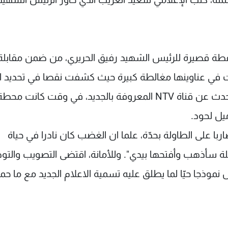
لقطة قصيرة للرئيس الشهيد رفيق الحريري، من ضمن مقابلة
ت في عناوينها مغالطة كبيرة حيث كشفت نقصا في تحديد ا
يل لحود.
ربا على الطاولة بحدّة، علما ان الغضب كان نادرا في حياة
 "اذا استمرّ هذا الوضع وبقيت الـ mtv مقفلة سأذهب وأفتحها بيدي". وللأمانة، اقتضى التصويب وا
نموذجا حيّا لما يطلق عليه تسمية الاعلام الجديد مع ما حم