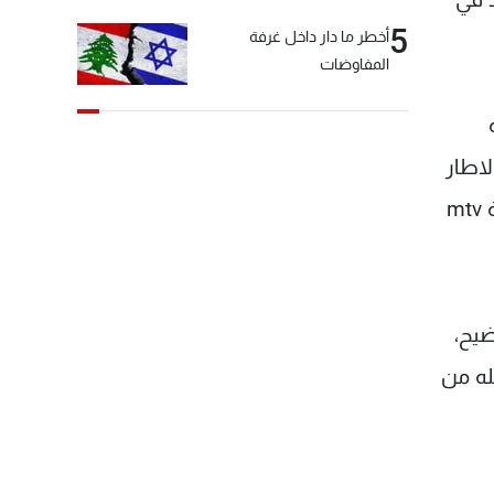
5
أخطر ما دار داخل غرفة
المفاوضات
لاطار
الصحيح لما تضمّنته. والصحيح ان الرئيس الحريري تحدث عن قناة NTV المعروفة بالجديد، في وقت كانت محطة mtv
لتوضيح،
له من