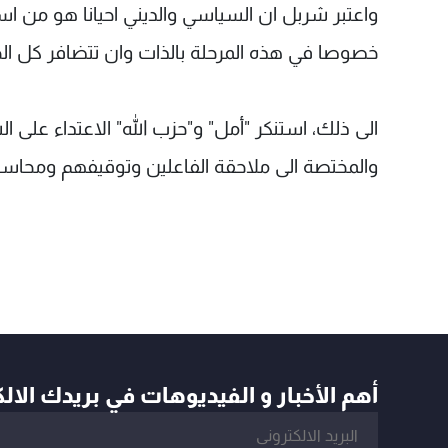
واعتبر شربل ان السياسي والديني احيانا هو من اس
خصوصا في هذه المرحلة بالذات وان تتضافر كل الج
الى ذلك، استنكر "أمل" و"حزب الله" الاعتداء على الش
والمختصة الى ملاحقة الفاعلين وتوقيفهم ومحاسبته
أهم الأخبار و الفيديوهات في بريدك الال