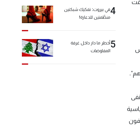
وقت
4
في بيروت: تفكيك شبكتين
منظّمتين للدعارة!
5
أخطر ما دار داخل غرفة
ش
المفاوضات
م".
نفى
ياسية
فون