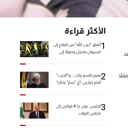
الأكثر قراءة
1
أنفاق "حزب الله" من البقاع إلى
كسروان فجبيل وصولاً إلى
د
المختارة... التفاصيل في نشرة
الأخبار بعد قليل
2
قلا
نعيم قاسم يبادر... و"الحزب"
أمام خيارين: أيّ "سمّ" يختار؟
3
الرئيس عون ردّ 4 قوانين إلى
مجلس النواب