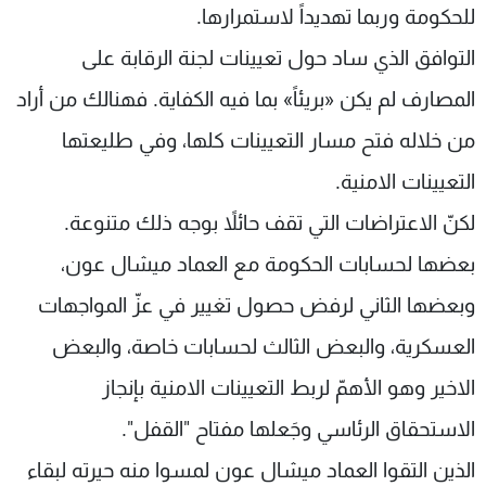
للحكومة وربما تهديداً لاستمرارها.
التوافق الذي ساد حول تعيينات لجنة الرقابة على
المصارف لم يكن «بريئاً» بما فيه الكفاية. فهنالك من أراد
من خلاله فتح مسار التعيينات كلها، وفي طليعتها
التعيينات الامنية.
لكنّ الاعتراضات التي تقف حائلاً بوجه ذلك متنوعة.
بعضها لحسابات الحكومة مع العماد ميشال عون،
وبعضها الثاني لرفض حصول تغيير في عزّ المواجهات
العسكرية، والبعض الثالث لحسابات خاصة، والبعض
الاخير وهو الأهمّ لربط التعيينات الامنية بإنجاز
الاستحقاق الرئاسي وجَعلها مفتاح "القفل".
الذين التقوا العماد ميشال عون لمسوا منه حيرته لبقاء