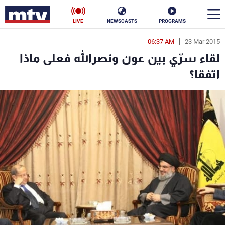
LIVE
NEWSCASTS
PROGRAMS
06:37 AM
23 Mar 2015
en
لقاء سرّي بين عون ونصرالله فعلى ماذا
الأخبار
اتفقا؟
سياسة
ناس
إقتصاد
فن
منوعات
رياضة
كأس العالم
البرامج
جدول البرامج