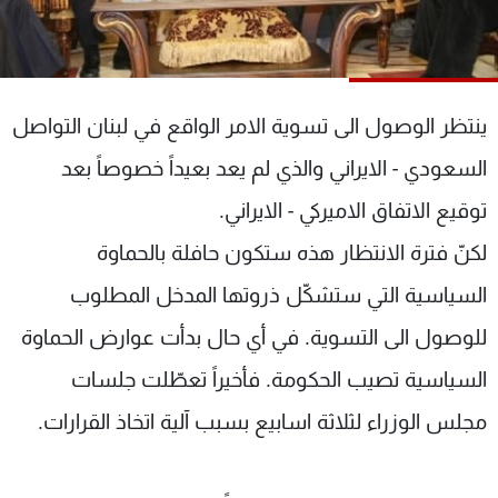
شاهد البرامج
الترددات
ينتظر الوصول الى تسوية الامر الواقع في لبنان التواصل
عن MTV
وظائف
الإنـتـاج
تواصل معنا
السعودي - الايراني والذي لم يعد بعيداً خصوصاً بعد
لاعلاناتكم
شروط الإسـتخدام
سياسة الخصوصية
توقيع الاتفاق الاميركي - الايراني.
لكنّ فترة الانتظار هذه ستكون حافلة بالحماوة
السياسية التي ستشكّل ذروتها المدخل المطلوب
للوصول الى التسوية. في أي حال بدأت عوارض الحماوة
السياسية تصيب الحكومة. فأخيراً تعطّلت جلسات
مجلس الوزراء لثلاثة اسابيع بسبب آلية اتخاذ القرارات.