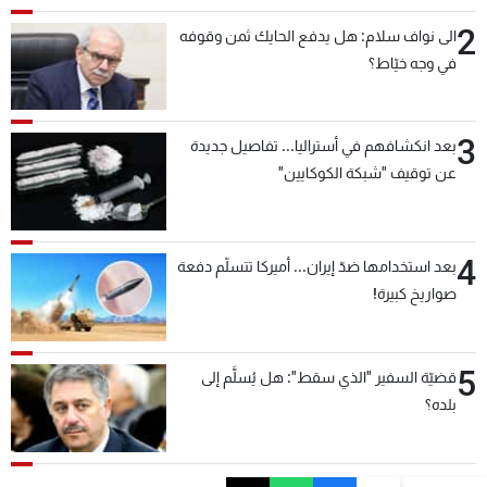
2
الى نواف سلام: هل يدفع الحايك ثمن وقوفه
في وجه خيّاط؟
3
بعد انكشافهم في أستراليا... تفاصيل جديدة
عن توقيف "شبكة الكوكايين"
4
بعد استخدامها ضدّ إيران... أميركا تتسلّم دفعة
صواريخ كبيرة!
5
قضيّة السفير "الذي سقط": هل يُسلَّم إلى
بلده؟