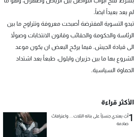
بشرط فتح أبواب التواصل بين الرياض وطهران، وهو ما
لم يعد بعيداً ايضاً.
تبدو التسوية المفترضة أصبحت معروفة وتتراوح ما بين
الرئاسة والحكومة والحقائب وقانون الانتخابات وصولاً
الى قيادة الجيش. فيما يرجّح البعض ان يكون موعد
الشروع بها ما بين حزيران وايلول، طبعاً بعد اشتداد
الحماوة السياسية.
الأكثر قراءة
1
أبٌ يعتدي جنسيّاً على بناته الثلاث… واعترافاتٌ
صادمة