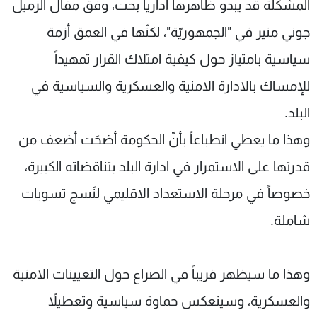
المشكلة قد يبدو ظاهرها ادارياً بحت، وفق مقال الزميل
جوني منير في "الجمهوريّة"، لكنّها في العمق أزمة
سياسية بامتياز حول كيفية امتلاك القرار تمهيداً
للإمساك بالادارة الامنية والعسكرية والسياسية في
البلد.
وهذا ما يعطي انطباعاً بأنّ الحكومة أضحَت أضعف من
قدرتها على الاستمرار في ادارة البلد بتناقضاته الكبيرة،
خصوصاً في مرحلة الاستعداد الاقليمي لنَسج تسويات
شاملة.
وهذا ما سيظهر قريباً في الصراع حول التعيينات الامنية
والعسكرية، وسينعكس حماوة سياسية وتعطيلاً