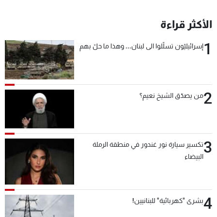
الأكثر قراءة
1
إسرائيليّون تسلّلوا الى لبنان... وهذا ما حلّ بهم
2
من يصدّق الشيخ نعيم؟
3
تكسير سيارة نور غندور في منطقة الرملة
البيضاء
4
بشرى "كهربائية" للبنانيين!