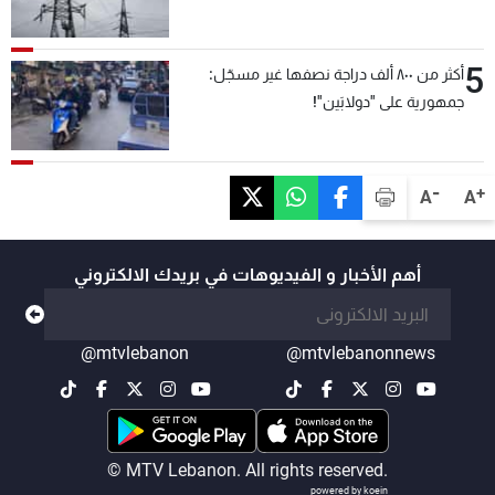
5
أكثر من ٨٠٠ ألف دراجة نصفها غير مسجّل:
جمهورية على "دولابَين"!
-
+
A
A
أهم الأخبار و الفيديوهات في بريدك الالكتروني
@mtvlebanon
@mtvlebanonnews
© MTV Lebanon. All rights reserved.
powered by koein