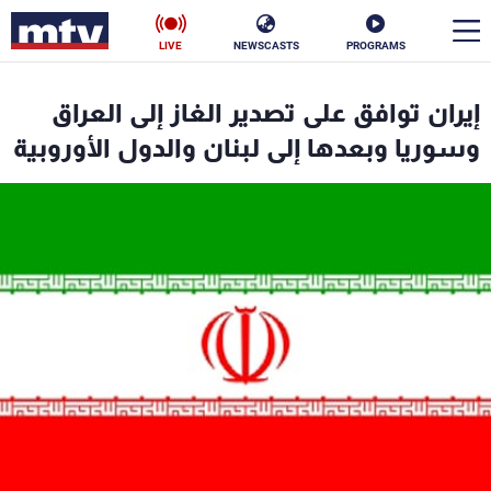
LIVE
NEWSCASTS
PROGRAMS
en
إيران توافق على تصدير الغاز إلى العراق
الأخبار
وسوريا وبعدها إلى لبنان والدول الأوروبية
سياسة
ناس
إقتصاد
فن
منوعات
رياضة
كأس العالم
البرامج
جدول البرامج