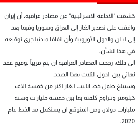
شاهد البرامج
الترددات
كشفت "الاذاعة الاسرائيلية" عن مصادر عراقية، أن إيران
وافقت على تصدير الغاز إلى العراق وسوريا وفيما بعد
عن MTV
وظائف
إلى لبنان والدول الأوروبية وأن اتفاقا مبدئيا جرى توقيعه
الإنـتـاج
تواصل معنا
لاعلاناتكم
شروط الإسـتخدام
في هذا الشأن.
سياسة الخصوصية
الى ذلك، رجحت المصادر العراقية ان يتم قريباً توقيع عقد
نهائي بين الدول الثلاث بهذا الصدد.
وسيبلغ طول خط انابيب الغاز اكثر من خمسة الاف
كيلومتر وتتراوح كلفته بما بين خمسة مليارات وستة
مليارات دولار، ومن المتوقع ان يستكمل مد الخط عام
2020.