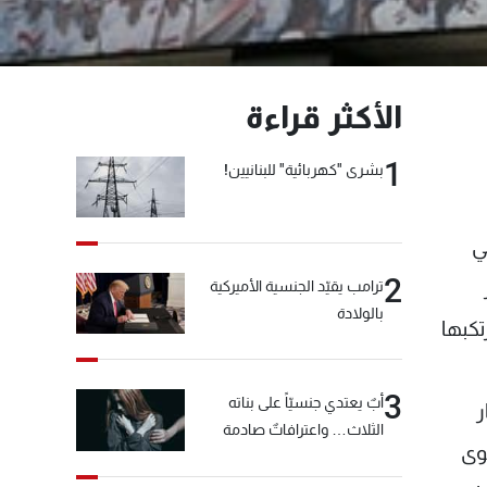
الأكثر قراءة
1
بشرى "كهربائية" للبنانيين!
ي
2
ترامب يقيّد الجنسية الأميركية
بالولادة
تكبها
3
أبٌ يعتدي جنسيّاً على بناته
ر
الثلاث… واعترافاتٌ صادمة
وى