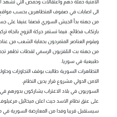
الامنية حملة دهم واعتقالات وحمص التي تشهد انتش
الى اصابات في صفوف المتظاهرين بحسب مواقع ال
من جهته بدأ الجيش السوري قصفا عنيفا على جس
بارتكاب فظائع. فيما تستمر حركة النزوح باتجاه 
ويقوم العناصر المتمردون بحماية الشعب من عناصر 
من جهته بث التلفزيون الرسمي لقطات تظهر تجمع
طبيعية في سوريا.
التظاهرات السورية طالبت بوقف التجاوزات وحاول
الامن الدولي مشروع قرار يدين النظام.
السوريون في بلاد الاغتراب يشاركون بدورهم في 
على عنق نظام الاسد حيث اعلن ميخائيل مرغيلوف ا
سيستقبل قريبا وفدا من المعارضة السورية في موس