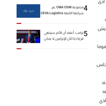
 ادى
4
مجموعة CMA CGM عبر
شركتها التابعة CEVA Logistics
تُنجز الاستحواذ على مجموعة
فتّال
لجيش
5
ترامب: أعتقد أن الأمر سينتهي
قريبًا جدًا لأن الإيرانيين لا يمكن
أن يستمروا على هذا الحال
موما
مجلس
تد
ه
لذي