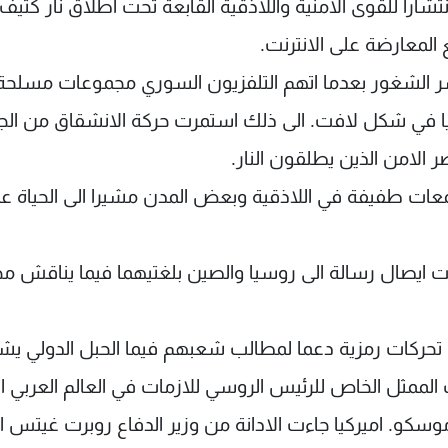
ارا للقوى الامنية واللاذقية القابعة تحت اطلاق نار كثيف
معارضة على الانترنت.
ر الشغور بعدما اتهم التلفزيون السوري مجموعات مسلحة
تركيا في شكل لافت. الى ذلك استمرت حركة الانشقاق من ا
الامن الذين يطلقون النار.
ات طفيفة في اللاذقية وبعض المدن مشيرا الى الحياة ع
ت ايصال رسالة الى روسيا والصين بلغتيهما فيما يناقش 
تحركات رمزية دعما لمطالب شعبهم فيما الحبل الدولي يش
لممثل الخاص للرئيس الروسي للازمات في العالم العربي ان
كو. اميركيا جاءت الادانة من وزير الدفاع روبرت غيتس ا