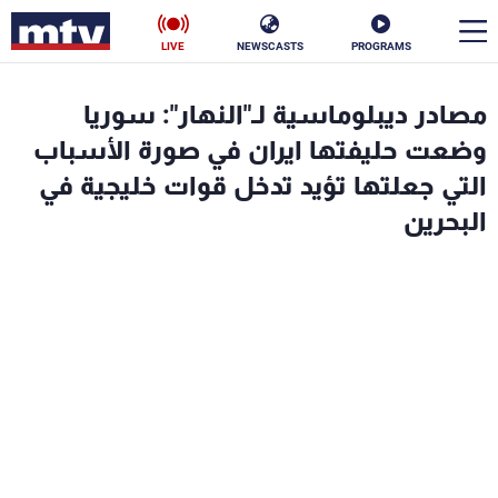
LIVE
NEWSCASTS
PROGRAMS
en
مصادر ديبلوماسية لـ"النهار": سوريا
الأخبار
وضعت حليفتها ايران في صورة الأسباب
التي جعلتها تؤيد تدخل قوات خليجية في
سياسة
ناس
البحرين
إقتصاد
فن
منوعات
رياضة
كأس العالم
البرامج
جدول البرامج