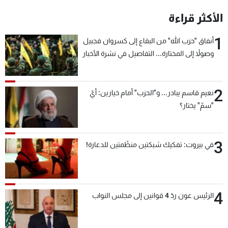
شاهد البرامج
الأكثر قراءة
الترددات
1
أنفاق "حزب الله" من البقاع إلى كسروان فجبيل
وصولاً إلى المختارة... التفاصيل في نشرة الأخبار
عن MTV
وظائف
بعد قليل
الإنـتـاج
تواصل معنا
لاعلاناتكم
شروط الإسـتخدام
2
سياسة الخصوصية
نعيم قاسم يبادر... و"الحزب" أمام خيارين: أيّ
"سمّ" يختار؟
3
في بيروت: تفكيك شبكتين منظّمتين للدعارة!
4
الرئيس عون ردّ 4 قوانين إلى مجلس النواب