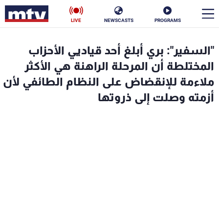
LIVE
NEWSCASTS
PROGRAMS
en
"السفير": بري أبلغ أحد قياديي الأحزاب
الأخبار
المختلطة أن المرحلة الراهنة هي الأكثر
ملاءمة للإنقضاض على النظام الطائفي لأن
سياسة
ناس
أزمته وصلت إلى ذروتها
إقتصاد
فن
منوعات
رياضة
كأس العالم
البرامج
جدول البرامج