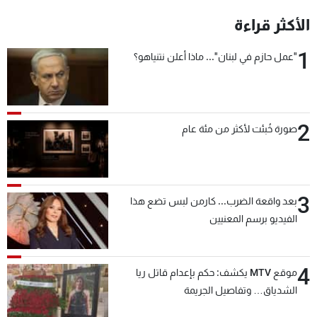
شاهد البرامج
الأكثر قراءة
الترددات
1
"عمل حازم في لبنان"... ماذا أعلن نتنياهو؟
عن MTV
وظائف
الإنـتـاج
تواصل معنا
لاعلاناتكم
شروط الإسـتخدام
2
سياسة الخصوصية
صورة خُبئت لأكثر من مئة عام
3
بعد واقعة الضرب... كارمن لبس تضع هذا
الفيديو برسم المعنيين
4
موقع MTV يكشف: حكم بإعدام قاتل ريا
الشدياق… وتفاصيل الجريمة