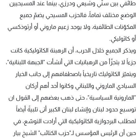
طائفي بين سنّي وشيعي ودرزي، بينما عند المسيحيين
الوضع مختلف تماماً، فالحزب المسيحي يضمّ جميع
المكوّنات الطائفية، ولا يوجد زعيم ماروني أو أرثوذكسي
أو كاثوليكي.
ويذكر الجميع خلال الحرب، أن الرهبنة الكاثوليكية كانت
جزءاً لا يتجزّأ من الرهبانيات التي أنشأت "الجبهة اللبنانية"،
ويتميّز الكاثوليك تاريخياً باصطفافهم إلى جانب الخيار
السيادي الماروني واللبناني وكانوا أحد أهم أركان
"المارونية السياسية"، حتى ذهب بعضهم إلى القول ان
توسيع حدود لبنان وإنشاء لبنان الكبير أتى تلبيةً أيضاً
لمطلب البرجوازية الكاثوليكية التي أرادت التوسّع، في
حين أن الرئيس المؤسس لـ"حزب الكتائب" الشيخ بيار