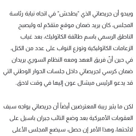
ويبدو أن جريصاتي الذي "يطحش" في اتجاه نيابة رئاسة
المجلس، كان يريد ضمان موقع متقدّم له وليصبح
الناطق الرسمي باسم طائفة الكاثوليك، بعد غياب
الزعامات الكاثوليكية وتوزع النواب على عدد من الكتل،
في حين أنّ فريق العهد ومعه النظام السوري يريدان
ضمان كرسي لجريصاتي داخل جلسات الحوار الوطني التي
قد يدعو الرئيس ميشال عون إليها في وقت لاحق.
لكن ما يثير ريبة المعترضين أيضاً أن جريصاتي يواجه سيف
العقوبات الأميركية بعد وضع النائب جبران باسيل على
لائحتها، وهذا الأمر إن حصل، سيضع المجلس الأعلى