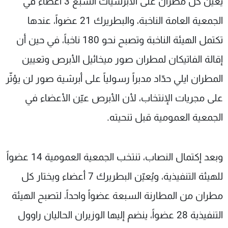
يُعيّن كل مطران على الأبرشيات السبع 3 أعضاء في
الجمعية العامة الناخبة، والبطريرك 21 عضواً، عندها
تكتمل الهيئة الناخبة وتصبح نحو 180 ناخباً، في حين أن
إقالة الفاتيكان لمطران صور ميخائيل الأبرص وتعيين
المطران ايلي حدّاد مدبراً رسولياً على أبرشية صور لن يؤثّر
على مجريات الإنتخاب، لأن الأبرص عيّن الأعضاء في
الجمعية العمومية قبل تنحيته.
وبعد إكتمال النصاب، تنتخب الجمعية العمومية 14 عضواً
للهيئة التنفيذية، ويُعيّن البطريرك 7 أعضاء ويختار كل
مطران من المطارنة السبعة عضواً واحداً، لتصبح الهيئة
التنفيذية 28 عضواً، ينضم إليها الوزيران الحاليان راوول