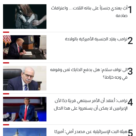
1
أبٌ يعتدي جنسيّاً على بناته الثلاث… واعترافاتٌ
صادمة
2
ترامب يقيّد الجنسية الأميركية بالولادة
3
الى نواف سلام: هل يدفع الحايك ثمن وقوفه
في وجه خيّاط؟
4
ترامب: أعتقد أن الأمر سينتهي قريبًا جدًا لأن
الإيرانيين لا يمكن أن يستمروا على هذا الحال
5
هيئة البث الإسرائيلية عن مصدر أمني: أميركا