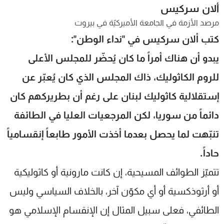
ألان سركيس
شاهد البرامج
مرصد الأزمة في الجامعة الأميركيّة في بيروت
الترددات
كتب ألان سركيس في "نداء الوطن":
يبدو أن هناك أمراً ما كان يُحضّر للمجلس الأعلى
عن MTV
وظائف
الإنـتـاج
تواصل معنا
للروم الكاثوليك، ذاك المجلس الذي كان يُعبّر عن
لاعلاناتكم
شروط الإسـتخدام
سياسة الخصوصية
إستقلالية كاثوليك لبنان على رغم أن بطريركهم كان
دائماً من سوريا، لكن المرجعيات العليا في الطائفة
تنبّهت لما يحصل بعدما أخذت الأمور طابعاً إنقسامياً
حاداً.
تتميّز الطوائف المسيحية، إن كانت مارونية أو كاثوليكية
أو أرثوذكسية أو أي مكوّن آخر، بالخلاف السياسي وليس
الطائفي، فعلى سبيل المثال إن الإنقسام الإسلامي هو