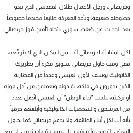
وجريصاتي، ورجل الأعمال طلال المقدسي الذي تبدو
حظوظه ضعيفة، وتأخذ المعركة طابعاً محتدماً خصوصاً
بعد الحديث عن ضغط سوري باتجاه تأمين فوز جريصاتي.
لكن المفاجأة لجريصاتي أتت من المكان الذي لا يتوقّعه،
ففي وقت حاول جريصاتي تسويق فكرة أن بطريرك
الكاثوليك يوسف الأول العبسي وعدداً من المطارنة
الذين يدورون في فلكه، يؤيدونه ويعملون من أجل فوزه
أو تزكيته، علمت "نداء الوطن" أن العبسي اتّصل بعدد
من المرشحين والشخصيات الكاثوليكية وأبلغهم حرفياً
بأنه أب لكل أبناء الطائفة، ولا يدعم جريصاتي كما يحاول
البعض الترويج، وأنه يقف على مسافة واحدة من الجميع