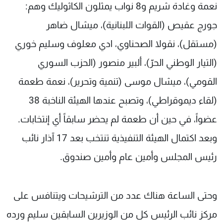
نعمة وغادة شريم و8 نواب يمثلون الكاثوليك وهم:
جورج عقيص (القوات اللبنانية)، ميشال ضاهر
(مستقل)، نقولا الصحناوي، ادي معلوف وسليم خوري
(التيار الوطني الحرّ)، ألبير منصور (الحزب السوري
القومي)، ميشال موسى (تنمية وتحرير)، نعمة طعمة
(لقاء ديموقراطي)، وتصبح عندها الهيئة الناخبة 38
عضواً، في حين أن طعمة لم يحضر سابقاً أي إنتخابات.
وبعد اكتمال الهيئة التنفيذية تنتخب بعد 17 آذار نائب
رئيس المجلس وأمين عام وأمين صندوق.
وحتى الساعة هناك عدد من الترشيحات ويتنافس على
مركز نائب الرئيس كل من الوزيرين السابقين سليم ورده