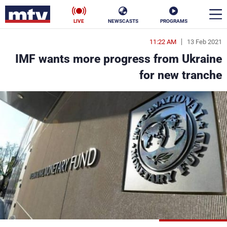
LIVE
NEWSCASTS
PROGRAMS
11:22 AM
13 Feb 2021
en
IMF wants more progress from Ukraine
الأخبار
for new tranche
سياسة
ناس
إقتصاد
فن
منوعات
رياضة
كأس العالم
البرامج
جدول البرامج