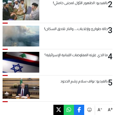
2
بالفيديو: الظهور الأوّل لمجتبى خامنئي!
3
حالة طوارئ وإخلاءات... والنار تلاحق السكان!
4
ما الذي غيّرته المفاوضات اللبنانية الإسرائيلية؟
5
بالفيديو: نواف سلام رسّم الحدود
-
+
A
A