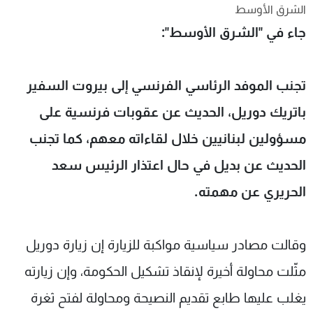
الشرق الأوسط
شاهد البرامج
جاء في "الشرق الأوسط":
الترددات
عن MTV
وظائف
تجنب الموفد الرئاسي الفرنسي إلى بيروت السفير
الإنـتـاج
تواصل معنا
لاعلاناتكم
شروط الإسـتخدام
باتريك دوريل، الحديث عن عقوبات فرنسية على
سياسة الخصوصية
مسؤولين لبنانيين خلال لقاءاته معهم، كما تجنب
الحديث عن بديل في حال اعتذار الرئيس سعد
الحريري عن مهمته.
وقالت مصادر سياسية مواكبة للزيارة إن زيارة دوريل
مثّلت محاولة أخيرة لإنقاذ تشكيل الحكومة، وإن زيارته
يغلب عليها طابع تقديم النصيحة ومحاولة لفتح ثغرة