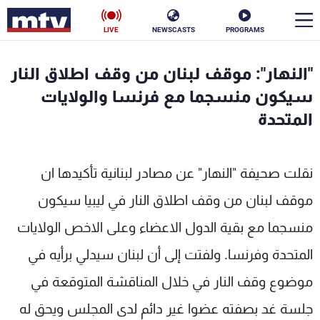
LIVE
NEWSCASTS
PROGRAMS
en
"النهار": موقف لبنان من وقف اطلاق النار
الأخبار
سيكون منسجما مع فرنسا والولايات
المتحدة
سياسة
ناس
إقتصاد
فن
نقلت صحيفة "النهار" عن مصادر لبنانية تأكيدها ان
منوعات
رياضة
موقف لبنان من وقف اطلاق النار في ليبيا سيكون
منسجما مع بقية الدول الاعضاء وعلى الاخص الولايات
كأس العالم
المتحدة وفرنسا. ولفتت إلى أن لبنان سيدلي برأيه في
موضوع وقف النار في خلال المناقشة المتوقعة في
البرامج
جلسة غد بصفته عضوا غير دائم لدى المجلس ويحق له
جدول البرامج