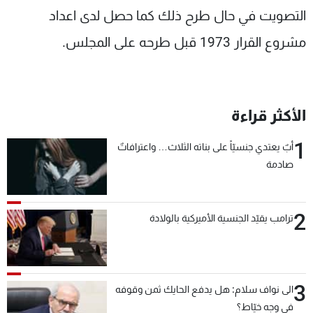
التصويت في حال طرح ذلك كما حصل لدى اعداد
شاهد البرامج
الترددات
مشروع القرار 1973 قبل طرحه على المجلس.
عن MTV
وظائف
الإنـتـاج
تواصل معنا
لاعلاناتكم
شروط الإسـتخدام
الأكثر قراءة
سياسة الخصوصية
1
أبٌ يعتدي جنسيّاً على بناته الثلاث… واعترافاتٌ
صادمة
2
ترامب يقيّد الجنسية الأميركية بالولادة
3
الى نواف سلام: هل يدفع الحايك ثمن وقوفه
في وجه خيّاط؟