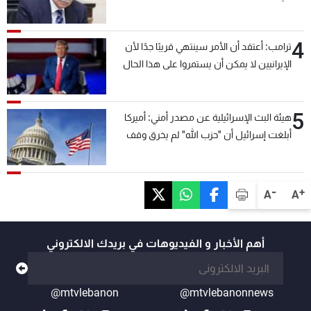
4
ترامب: أعتقد أن الأمر سينتهي قريبًا جدًا لأن
الإيرانيين لا يمكن أن يستمروا على هذا الحال
5
هيئة البث الإسرائيلية عن مصدر أمني: أميركا
أبلغت إسرائيل أن "حزب الله" لم يخرق وقف
إطلاق النار أمس في مجدل زون وطلبت منها
عدم التصعيد خشية أن يؤثر ذلك على مفاوضات
روما
-
+
A
A
أهم الأخبار و الفيديوهات في بريدك الالكتروني
@mtvlebanon
@mtvlebanonnews