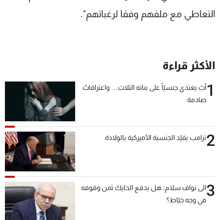
شاهد البرامج
التعاطي مع ملفهم وفقا لرغباتهم".
الترددات
عن MTV
وظائف
الأكثر قراءة
الإنـتـاج
تواصل معنا
لاعلاناتكم
شروط الإسـتخدام
1
سياسة الخصوصية
أبٌ يعتدي جنسيّاً على بناته الثلاث… واعترافاتٌ
صادمة
2
ترامب يقيّد الجنسية الأميركية بالولادة
3
الى نواف سلام: هل يدفع الحايك ثمن وقوفه
في وجه خيّاط؟