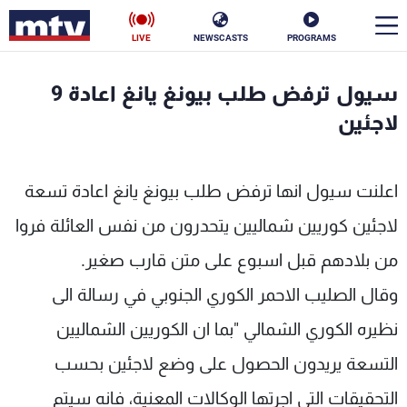
LIVE
NEWSCASTS
PROGRAMS
en
سيول ترفض طلب بيونغ يانغ اعادة 9
الأخبار
لاجئين
سياسة
ناس
اعلنت سيول انها ترفض طلب بيونغ يانغ اعادة تسعة
إقتصاد
فن
لاجئين كوريين شماليين يتحدرون من نفس العائلة فروا
منوعات
رياضة
من بلادهم قبل اسبوع على متن قارب صغير.
كأس العالم
وقال الصليب الاحمر الكوري الجنوبي في رسالة الى
نظيره الكوري الشمالي "بما ان الكوريين الشماليين
التسعة يريدون الحصول على وضع لاجئين بحسب
البرامج
التحقيقات التي اجرتها الوكالات المعنية، فانه سيتم
جدول البرامج