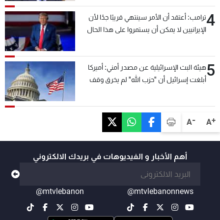
4
ترامب: أعتقد أن الأمر سينتهي قريبًا جدًا لأن
الإيرانيين لا يمكن أن يستمروا على هذا الحال
5
هيئة البث الإسرائيلية عن مصدر أمني: أميركا
أبلغت إسرائيل أن "حزب الله" لم يخرق وقف
إطلاق النار أمس في مجدل زون وطلبت منها
عدم التصعيد خشية أن يؤثر ذلك على مفاوضات
روما
-
+
A
A
أهم الأخبار و الفيديوهات في بريدك الالكتروني
@mtvlebanon
@mtvlebanonnews